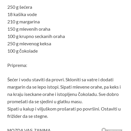
250 g šećera
18 kašika vode
210 g margarina
150 g mlevenih oraha
100 g krupno seckanih oraha
250 g mlevenog keksa
100 g čokolade
Priprema:
Šećer i vodu staviti da provri. Skloniti sa vatre i dodati
margarin da se lepo istopi. Sipati mlevene orahe, pa keks i
na kraju iseckane orahe i istopljenu čokoladu. Sve dobro
promešati da se sjedini u glatku masu.
Sipati u kalup i viljuškom prošarati po površini. Ostaviti u
frižider da se stegne.