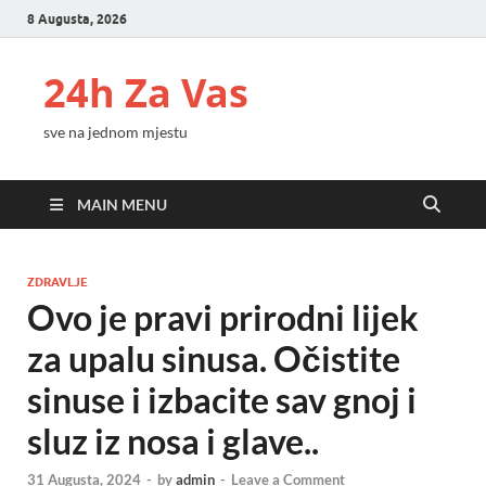
8 Augusta, 2026
24h Za Vas
sve na jednom mjestu
MAIN MENU
ZDRAVLJE
Ovo je pravi prirodni lijek
za upalu sinusa. Očistite
sinuse i izbacite sav gnoj i
sluz iz nosa i glave..
31 Augusta, 2024
-
by
admin
-
Leave a Comment