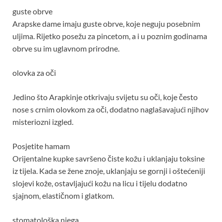
guste obrve
Arapske dame imaju guste obrve, koje neguju posebnim
uljima. Rijetko posežu za pincetom, a i u poznim godinama
obrve su im uglavnom prirodne.
olovka za oči
Jedino što Arapkinje otkrivaju svijetu su oči, koje često
nose s crnim olovkom za oči, dodatno naglašavajući njihov
misteriozni izgled.
Posjetite hamam
Orijentalne kupke savršeno čiste kožu i uklanjaju toksine
iz tijela. Kada se žene znoje, uklanjaju se gornji i oštećeniji
slojevi kože, ostavljajući kožu na licu i tijelu dodatno
sjajnom, elastičnom i glatkom.
stomatološka njega