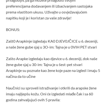
prilagodljiv, pa ga možete prilagoditi svojim
preferencijama dodavanjem ili izbacivanjem sastojaka
prema vlastitom ukusu. Uživajte u osvježavajućem
napitku koji je i koristan za vaše zdravlje!
BONUS:
Zašt0 Arapkinje izgledaju KA0 DJEV0JČICE u 6. deceniji,
a naše žene gube sjaj u 3O-im: Tajna je u 0VIH PET stvari
Zašto Arapke izgledaju kao djevice u 6. deceniji, dok naše
žene gube sjaj u 30-im: Tajna je u šest-pet stvari
Arapkinje su poznate kao žene koje paze na izgled i imaju 5
načina da to učine
Naučnici su sproveli istraživanje i otkrili da arapske žene
imaju najljepšu kožu. Oni će izgledati mlađe čak i sa 60
godina zahvaljujući ovih 5 pravila: