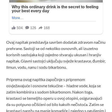
Ovaj napitak predstavlja savršen dodatak zdravom načinu
prehrane. Sastoji se od nekoliko osnovnih, ali izuzetno
korisnih sastojaka koji zajedno stvaraju ukusan i hranjiv
napitak. Glavni sastojci uključuju svježe krastavce, đumbir,
limun, vodu, nanu i sodu bikarbonu.
Priprema ovog napitka započinje s pripremom
osvježavajuće i osnovne tekućine – hladne vode, koja se
zatim kombinira s sodom bikarbonom. Nakon toga,
krastavci se temeljito operu u ovoj otopini, osiguravajući
da su potpuno očišćeni od bilo kakvih nečistoća. Zatim se
krastavci narežu na manje komadiće i zajedno s oguljenim i