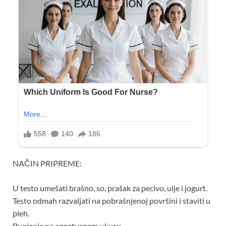
NAČIN PRIPREME:
U testo umešati brašno, so, prašak za pecivo, ulje i jogurt.
Testo odmah razvaljati na pobrašnjenoj površini i staviti u
pleh.
Punjenja po sopstvenom ukusu…