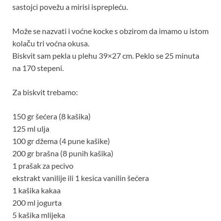
sastojci povežu a mirisi isprepleću.
Može se nazvati i voćne kocke s obzirom da imamo u istom
kolaču tri voćna okusa.
Biskvit sam pekla u plehu 39×27 cm. Peklo se 25 minuta
na 170 stepeni.
Za biskvit trebamo:
150 gr šećera (8 kašika)
125 ml ulja
100 gr džema (4 pune kašike)
200 gr brašna (8 punih kašika)
1 prašak za pecivo
ekstrakt vanilije ili 1 kesica vanilin šećera
1 kašika kakaa
200 ml jogurta
5 kašika mlijeka