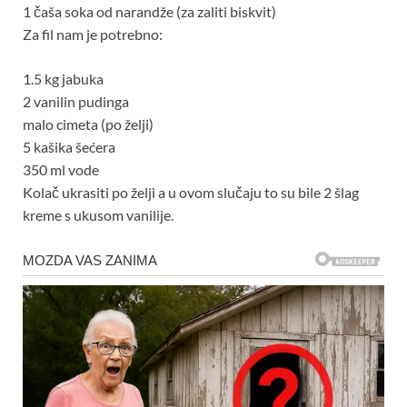
1 čaša soka od narandže (za zaliti biskvit)
Za fil nam je potrebno:
1.5 kg jabuka
2 vanilin pudinga
malo cimeta (po želji)
5 kašika šećera
350 ml vode
Kolač ukrasiti po želji a u ovom slučaju to su bile 2 šlag
kreme s ukusom vanilije.