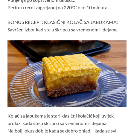
Pecite u rerni zagrejanoj na 220°C oko 10 minuta.
BONUS RECEPT: KLASIČNI KOLAČ SA JABUKAMA:
Savršen izbor kad ste u škripcu sa vremenom i idejama
Kolač sa jabukama je stari klasični kolačić koji uvijek
prolazi kada ste u škripcu sa vremenom i idejama.
Najbolji okus dobije kada se dobro ohladi i kada se svi