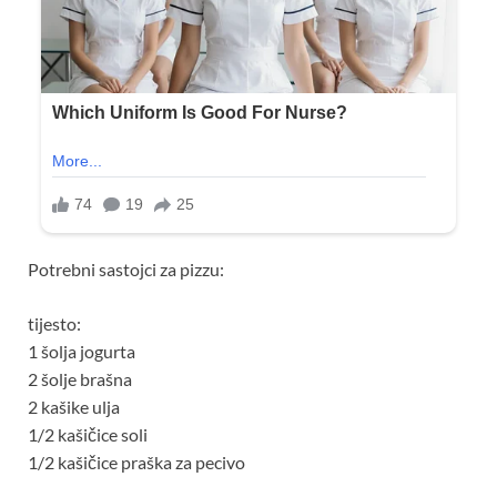
Potrebni sastojci za pizzu:
tijesto:
1 šolja jogurta
2 šolje brašna
2 kašike ulja
1/2 kašičice soli
1/2 kašičice praška za pecivo