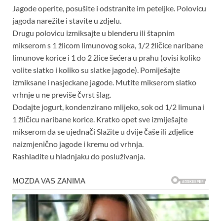
Jagode operite, posušite i odstranite im peteljke. Polovicu
jagoda narežite i stavite u zdjelu.
Drugu polovicu izmiksajte u blenderu ili štapnim
mikserom s 1 žlicom limunovog soka, 1/2 žličice naribane
limunove korice i 1 do 2 žlice šećera u prahu (ovisi koliko
volite slatko i koliko su slatke jagode). Pomiješajte
izmiksane i nasjeckane jagode. Mutite mikserom slatko
vrhnje u ne previše čvrst šlag.
Dodajte jogurt, kondenzirano mlijeko, sok od 1/2 limuna i
1 žličicu naribane korice. Kratko opet sve izmiješajte
mikserom da se ujednači Slažite u dvije čaše ili zdjelice
naizmjenično jagode i kremu od vrhnja.
Rashladite u hladnjaku do posluživanja.