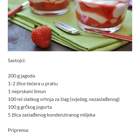
Sastojci:
200 g jagoda
1-2 žlice šećera u prahu
1 neprskani limun
100 ml slatkog vrhnja za šlag (svježeg, nezaslađenog)
100 g grčkog jogurta
5 žlica zaslađenog kondenziranog mlijeka
Priprema: