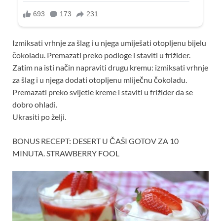
Izmiksati vrhnje za šlag i u njega umiješati otopljenu bijelu
čokoladu. Premazati preko podloge i staviti u frižider.
Zatim na isti način napraviti drugu kremu: izmiksati vrhnje
za šlag i u njega dodati otopljenu mliječnu čokoladu.
Premazati preko svijetle kreme i staviti u frižider da se
dobro ohladi.
Ukrasiti po želji.
BONUS RECEPT: DESERT U ČAŠI GOTOV ZA 10
MINUTA. STRAWBERRY FOOL