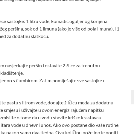
eće sastojke: 1 litru vode, komadić oguljenog korijena
eg peršina, sok od 1 limuna (ako je više od pola limuna), i 1
 med za dodatnu slatkoću.
 nasjeckajte peršin i ostavite 2 žlice za trenutnu
kladištenje.
ajedno s đumbirom. Zatim pomiješajte sve sastojke u
ajte pastu s litrom vode, dodajte žličicu meda za dodatnu
jte smjesu i uživajte u ovom energizirajućem napitku
zmislite o tome da u vodu stavite kriške krastavca.
litara vode u dnevni unos. Ako ovo postane dio vaše rutine,
uka nakon samo dva tjedna. Ovu količinu poželjno je popiti