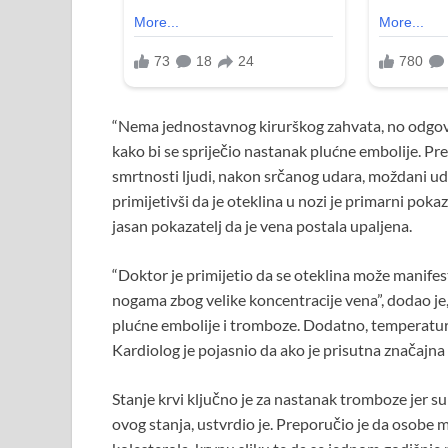
“Nema jednostavnog kirurškog zahvata, no odgovo
kako bi se spriječio nastanak plućne embolije. Pre
smrtnosti ljudi, nakon srčanog udara, moždani ud
primijetivši da je oteklina u nozi je primarni poka
jasan pokazatelj da je vena postala upaljena.
“Doktor je primijetio da se oteklina može manifesti
nogama zbog velike koncentracije vena”, dodao je
plućne embolije i tromboze. Dodatno, temperatur
Kardiolog je pojasnio da ako je prisutna značajn
Stanje krvi ključno je za nastanak tromboze jer 
ovog stanja, ustvrdio je. Preporučio je da osobe 