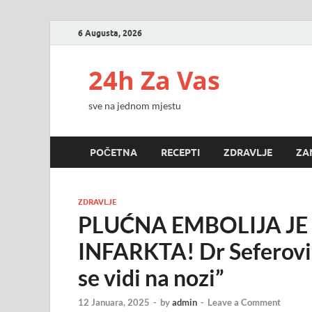
6 Augusta, 2026
24h Za Vas
sve na jednom mjestu
POČETNA
RECEPTI
ZDRAVLJE
ZA
ZDRAVLJE
PLUĆNA EMBOLIJA JE
INFARKTA! Dr Seferović
se vidi na nozi”
12 Januara, 2025
-
by
admin
-
Leave a Comment