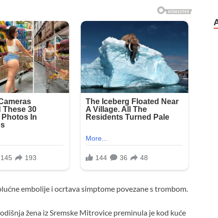
u plućne embolije i ocrtava simptome povezane s trombom.
godišnja žena iz Sremske Mitrovice preminula je kod kuće