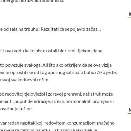
je podvrgnu ultrazvuku abdomena.
 od sala na trbuhu! Rezultati će se pojaviti začas…
ti ovu vodu kako biste ostali hidrirani tijekom dana.
to povezuje svakoga. Ali što ako otkrijem da se ova vizija
remni oprostiti se od tog upornog sala na trbuhu? Ako jeste,
u svoj svakodnevni režim.
č redovitoj tjelovježbi i zdravoj prehrani, naš struk može
lementi, poput dehidracije, stresa, hormonalnih promjena i
povećanju težine.
 izvanredan napitak koji redovitom konzumacijom značajno
e ovog izuzetnog napitka i istražimo kako djeluje!