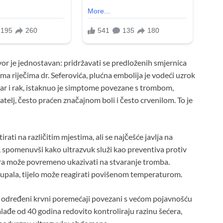
r je jednostavan: pridržavati se predloženih smjernica
ma riječima dr. Seferovića, plućna embolija je vodeći uzrok
ar i rak, istaknuo je simptome povezane s trombom,
zatelj, često praćen značajnom boli i često crvenilom. To je
rati na različitim mjestima, ali se najčešće javlja na
, spomenuvši kako ultrazvuk služi kao preventiva protiv
a može povremeno ukazivati ​​na stvaranje tromba.
a upala, tijelo može reagirati povišenom temperaturom.
su određeni krvni poremećaji povezani s većom pojavnošću
mlađe od 40 godina redovito kontroliraju razinu šećera,