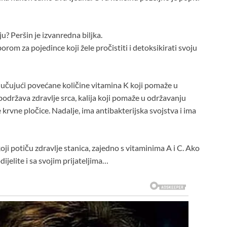
? Peršin je izvanredna biljka.
borom za pojedince koji žele pročistiti i detoksikirati svoju
ljučujući povećane količine vitamina K koji pomaže u
 podržava zdravlje srca, kalija koji pomaže u održavanju
e krvne pločice. Nadalje, ima antibakterijska svojstva i ima
koji potiču zdravlje stanica, zajedno s vitaminima A i C. Ako
ijelite i sa svojim prijateljima…