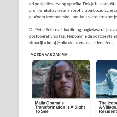
od posljedica krvnog ugruška. Dok je bila otpušte
primila nikakav tretman protiv tromboze. Izvještaj
plućnom tromboembolijom, koja vjerojatno potječe
Dr. Petar Seferović, kardiolog, naglašava da je ova
postoperativnoj fazi. Napominje da postoje stand
situaciji u kojoj je bila uključena ozlijeđena žena.