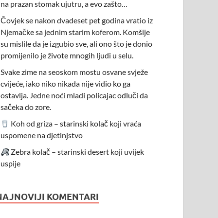
na prazan stomak ujutru, a evo zašto…
Čovjek se nakon dvadeset pet godina vratio iz
Njemačke sa jednim starim koferom. Komšije
su mislile da je izgubio sve, ali ono što je donio
promijenilo je živote mnogih ljudi u selu.
Svake zime na seoskom mostu osvane svježe
cvijeće, iako niko nikada nije vidio ko ga
ostavlja. Jedne noći mladi policajac odluči da
sačeka do zore.
Koh od griza – starinski kolač koji vraća
uspomene na djetinjstvo
Zebra kolač – starinski desert koji uvijek
uspije
NAJNOVIJI KOMENTARI