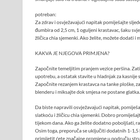
potreban:
Za zdrav i osvježavajući napitak pomiješajte sljed
đumbira od 2,5 cm, 1 oguljeni krastavac, šaku svjež
žličica chia sjemenki. Ako želite, možete dodati i
KAKVA JE NJEGOVA PRIMJENA?
Započnite temeljitim pranjem vezice peršina. Zatim
upotrebu, a ostatak stavite u hladnjak za kasnije s
Započnite rezanjem krastavca na tanke ploške, z
blenderu i miksajte dok smjesa ne postane glatka.
Da biste napravili osvježavajući napitak, pomiješ
slatkoću i žličicu chia sjemenki. Dobro promiješa
tijekom dana. Ako ga želite dodatno poboljšati, ra
Osim toga, preporuča se uključiti dodatnih 1-1,5 
primijetit ćete značajne promjene u području str