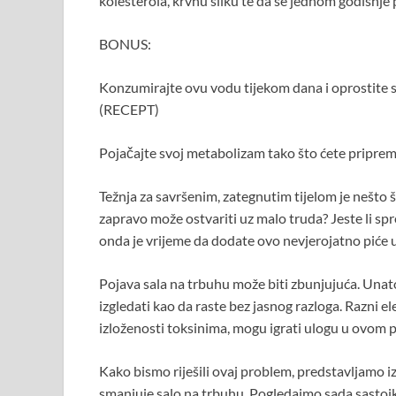
kolesterola, krvnu sliku te da se jednom godišn
BONUS:
Konzumirajte ovu vodu tijekom dana i oprostite se
(RECEPT)
Pojačajte svoj metabolizam tako što ćete pripremi
Težnja za savršenim, zategnutim tijelom je nešto š
zapravo može ostvariti uz malo truda? Jeste li sp
onda je vrijeme da dodate ovo nevjerojatno piće 
Pojava sala na trbuhu može biti zbunjujuća. Unato
izgledati kao da raste bez jasnog razloga. Razni e
izloženosti toksinima, mogu igrati ulogu u ovom 
Kako bismo riješili ovaj problem, predstavljamo
smanjuje salo na trbuhu. Pogledajmo sada sastojk