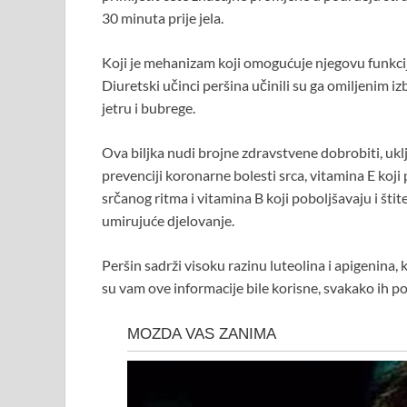
30 minuta prije jela.
Koji je mehanizam koji omogućuje njegovu funkciju
Diuretski učinci peršina učinili su ga omiljenim iz
jetru i bubrege.
Ova biljka nudi brojne zdravstvene dobrobiti, uk
prevenciji koronarne bolesti srca, vitamina E koji
srčanog ritma i vitamina B koji poboljšavaju i štit
umirujuće djelovanje.
Peršin sadrži visoku razinu luteolina i apigenina, 
su vam ove informacije bile korisne, svakako ih pod