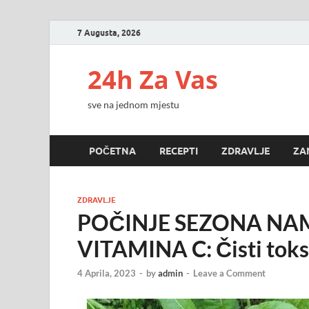
7 Augusta, 2026
24h Za Vas
sve na jednom mjestu
POČETNA
RECEPTI
ZDRAVLJE
ZA
ZDRAVLJE
POČINJE SEZONA NA
VITAMINA C: Čisti toks
4 Aprila, 2023
-
by
admin
-
Leave a Comment