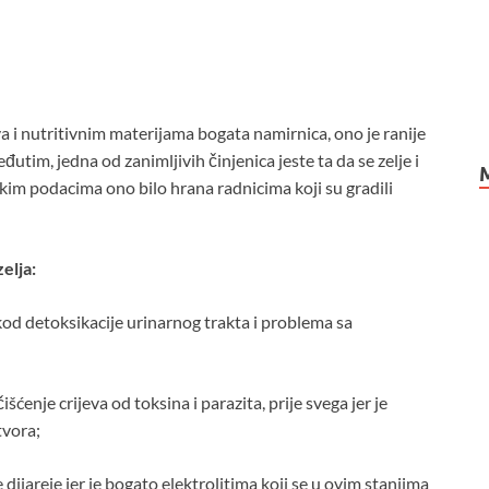
va i nutritivnim materijama bogata namirnica, ono je ranije
m, jedna od zanimljivih činjenica jeste ta da se zelje i
ekim podacima ono bilo hrana radnicima koji su gradili
elja:
kod detoksikacije urinarnog trakta i problema sa
šćenje crijeva od toksina i parazita, prije svega jer je
tvora;
e dijareje jer je bogato elektrolitima koji se u ovim stanjima