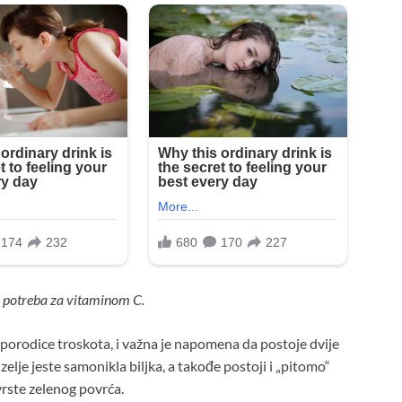
h potreba za vitaminom C.
z porodice troskota, i važna je napomena da postoje dvije
o zelje jeste samonikla biljka, a takođe postoji i „pitomo“
vrste zelenog povrća.