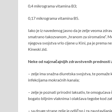
0,4 mikrograma vitamina B3;
0,17 mikrograma vitamina B5.
Iako je iz navedenog jasno da je zelje veoma zdra
smatrano takozvanom „hranom za siromašne“. Međuti
njegova svojstva vrlo cijene u Kini, pa je prema n
Kineski zid.
Neke od najznačajnijih zdravstvenih prednosti z
– zelje ima snažna diuretska svojstva, te pomaže 
infekcijama mokraćnih kanala;
– zelje je poznati prirodni laksativ, te omogućava či
bogato biljnim vlaknima i olakšava tegobe kod za
– sa druge strane zelje je odlično i za zaustavljanj