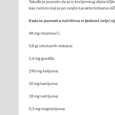
Takođe je poznato da se iz korijenskog dijela bilj
kao rumicin koji je po svojim karakteristikama sli
Kada se posmatra nutritivna vrijednost zelja i nj
48 mg vitamina C;
0,8 gr celuloznih vlakana;
2,4 mg gvožđa;
290 mg kalijuma;
50 mg kalcijuma;
18 mg natrijuma;
0,3 mg magnezijuma;