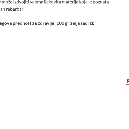
ke može izdvojiti veoma ljekovita materija koja je poznata
čan rabarbari.
egova prednost za zdravlje, 100 gr zelja sadrži: