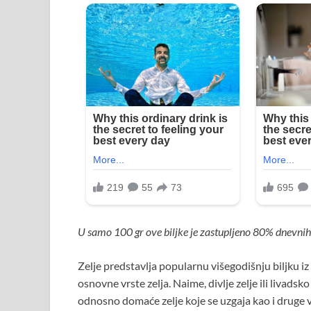
U samo 100 gr ove biljke je zastupljeno 80% dnevni
Zelje predstavlja popularnu višegodišnju biljku i
osnovne vrste zelja. Naime, divlje zelje ili livadsk
odnosno domaće zelje koje se uzgaja kao i druge 