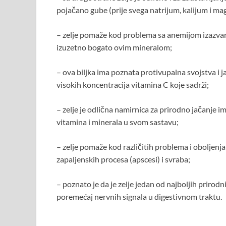
pojačano gube (prije svega natrijum, kalijum i ma
– zelje pomaže kod problema sa anemijom izazvan
izuzetno bogato ovim mineralom;
– ova biljka ima poznata protivupalna svojstva i j
visokih koncentracija vitamina C koje sadrži;
– zelje je odlična namirnica za prirodno jačanje 
vitamina i minerala u svom sastavu;
– zelje pomaže kod različitih problema i oboljenja
zapaljenskih procesa (apscesi) i svraba;
– poznato je da je zelje jedan od najboljih prirod
poremećaj nervnih signala u digestivnom traktu.