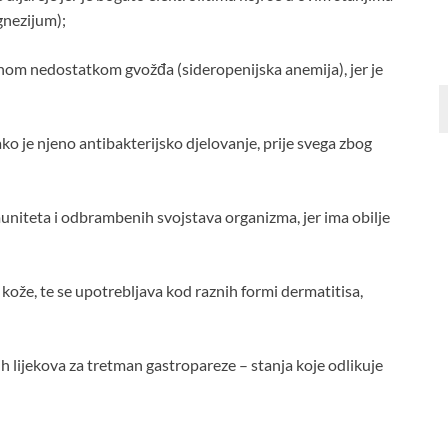
gnezijum);
om nedostatkom gvožđa (sideropenijska anemija), jer je
ako je njeno antibakterijsko djelovanje, prije svega zbog
imuniteta i odbrambenih svojstava organizma, jer ima obilje
 kože, te se upotrebljava kod raznih formi dermatitisa,
nih lijekova za tretman gastropareze – stanja koje odlikuje