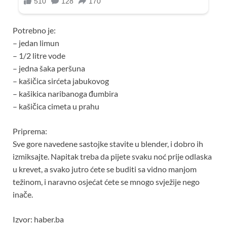
Potrebno je:
– jedan limun
– 1/2 litre vode
– jedna šaka peršuna
– kašičica sirćeta jabukovog
– kašikica naribanoga đumbira
– kašičica cimeta u prahu
Priprema:
Sve gore navedene sastojke stavite u blender, i dobro ih
izmiksajte. Napitak treba da pijete svaku noć prije odlaska
u krevet, a svako jutro ćete se buditi sa vidno manjom
težinom, i naravno osjećat ćete se mnogo svježije nego
inače.
Izvor: haber.ba