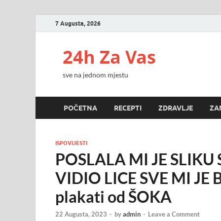
7 Augusta, 2026
24h Za Vas
sve na jednom mjestu
POČETNA
RECEPTI
ZDRAVLJE
ZA
ISPOVIJESTI
POSLALA MI JE SLIKU
VIDIO LICE SVE MI JE 
plakati od ŠOKA
22 Augusta, 2023
-
by
admin
-
Leave a Comment