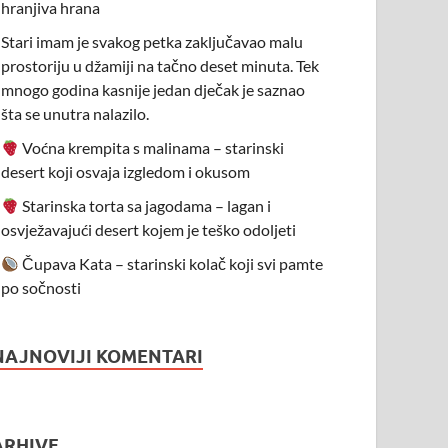
hranjiva hrana
Stari imam je svakog petka zaključavao malu
prostoriju u džamiji na tačno deset minuta. Tek
mnogo godina kasnije jedan dječak je saznao
šta se unutra nalazilo.
Voćna krempita s malinama – starinski
desert koji osvaja izgledom i okusom
Starinska torta sa jagodama – lagan i
osvježavajući desert kojem je teško odoljeti
Čupava Kata – starinski kolač koji svi pamte
po sočnosti
NAJNOVIJI KOMENTARI
ARHIVE