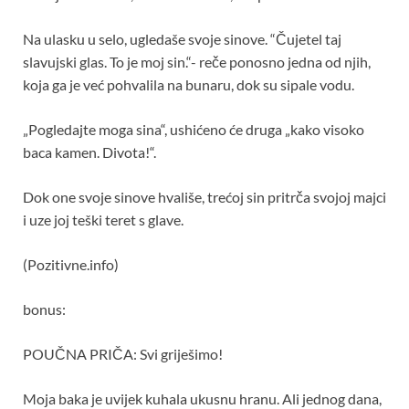
Na ulasku u selo, ugledaše svoje sinove. “Čujetel taj
slavujski glas. To je moj sin.“- reče ponosno jedna od njih,
koja ga je već pohvalila na bunaru, dok su sipale vodu.
„Pogledajte moga sina“, ushićeno će druga „kako visoko
baca kamen. Divota!“.
Dok one svoje sinove hvališe, trećoj sin pritrča svojoj majci
i uze joj teški teret s glave.
(Pozitivne.info)
bonus:
POUČNA PRIČA: Svi griješimo!
Moja baka je uvijek kuhala ukusnu hranu. Ali jednog dana,