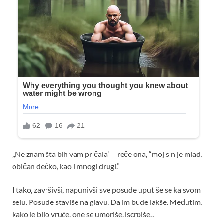
„Ne znam šta bih vam pričala” – reče ona, “moj sin je mlad,
običan dečko, kao i mnogi drugi.”
I tako, završivši, napunivši sve posude uputiše se ka svom
selu. Posude staviše na glavu. Da im bude lakše. Međutim,
kako je bilo vruće, one se umoriše, iscrpiše…