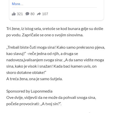
Tri žene, iz istog sela, sretoše se kod bunara gdje su došle
po vodu. Zapričaše se one o svojim sinovima.
„Trebali biste čuti moga sina! Kako samo prekrasno pjeva,
kao slavuj!“ -reče jedna od njih, a druga se
nadoveza,jvalisanjem svoga sina: „A da samo vidite moga
sina, kako je visok i snažan! Kada baci kamen uvis, on
skoro dotakne oblake!“
A treća žena, ona je samo šutjela.
Sponsored by Luponmedia
Ove dvije, vidjevši da ne može da pohvali snoga sina,
počeše provocirati: „A tvoj sin?”.