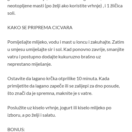
neotopljene masti (po želji ako koristite vrhnje) , i 1 žličica
soli.
KAKO SE PRIPREMA CICVARA
Pomiješajte mlijeko, vodu i mast u loncu i zakuhajte. Zatim
u smjesu umiješajte sir i sol. Kad ponovno zavrije, smanjite
vatru i postupno dodajte kukuruzno brašno uz
neprestano miješanje.
Ostavite da lagano krčka otprilike 10 minuta. Kada
primijetite da lagano zapeče ili se zalijepi za dno posude,
što znači da je spremna, maknite je s vatre.
Poslužite uz kiselo vrhnje, jogurt ili kiselo mlijeko po
izboru, a po želji i salatu.
BONUS: