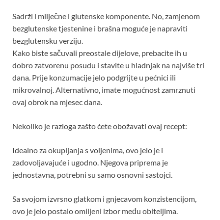
Sadrži i mliječne i glutenske komponente. No, zamjenom
bezglutenske tjestenine i brašna moguće je napraviti
bezglutensku verziju.
Kako biste sačuvali preostale dijelove, prebacite ih u
dobro zatvorenu posudu i stavite u hladnjak na najviše tri
dana. Prije konzumacije jelo podgrijte u pećnici ili
mikrovalnoj. Alternativno, imate mogućnost zamrznuti
ovaj obrok na mjesec dana.
Nekoliko je razloga zašto ćete obožavati ovaj recept:
Idealno za okupljanja s voljenima, ovo jelo je i
zadovoljavajuće i ugodno. Njegova priprema je
jednostavna, potrebni su samo osnovni sastojci.
Sa svojom izvrsno glatkom i gnjecavom konzistencijom,
ovo je jelo postalo omiljeni izbor među obiteljima.