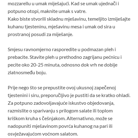
mozzarellu u umak miješajući. Kad se umak ujednači i
potpuno otopi, maknite umak s vatre.
Kako biste stvorili skladnu mješavinu, temeljito izmiješajte
kuhanu tjesteninu, mješavinu mesa i umak od sira u
prostranoj posudi za miješanje.
Smjesu ravnomjerno rasporedite u podmazan pleh i
prebacite. Stavite pleh u prethodno zagrijanu pećnicu i
pecite oko 20-25 minuta, odnosno dok vrh ne dobije
zlatnosmeđu boju.
Prije nego što se prepustite ovoj ukusnoj zapečenoj
tjestenini i siru, preporučljivo je pustiti da se kratko ohladi.
Za potpuno zadovoljavajuće iskustvo objedovanja,
razmislite o sparivanju s prilogom salate ili toplom
kriškom kruha s češnjakom. Alternativno, može se
nadopuniti mješavinom povrća kuhanog na pari ili
osvježavajućom voćnom salatom.