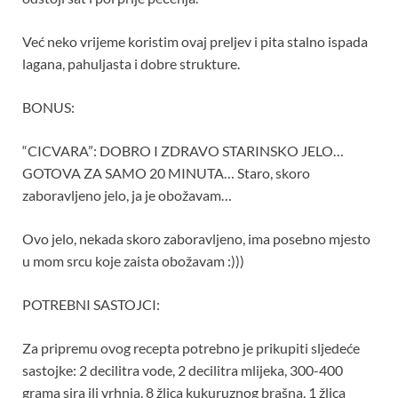
Već neko vrijeme koristim ovaj preljev i pita stalno ispada
lagana, pahuljasta i dobre strukture.
BONUS:
“CICVARA”: DOBRO I ZDRAVO STARINSKO JELO…
GOTOVA ZA SAMO 20 MINUTA… Staro, skoro
zaboravljeno jelo, ja je obožavam…
Ovo jelo, nekada skoro zaboravljeno, ima posebno mjesto
u mom srcu koje zaista obožavam :)))
POTREBNI SASTOJCI:
Za pripremu ovog recepta potrebno je prikupiti sljedeće
sastojke: 2 decilitra vode, 2 decilitra mlijeka, 300-400
grama sira ili vrhnja, 8 žlica kukuruznog brašna, 1 žlica