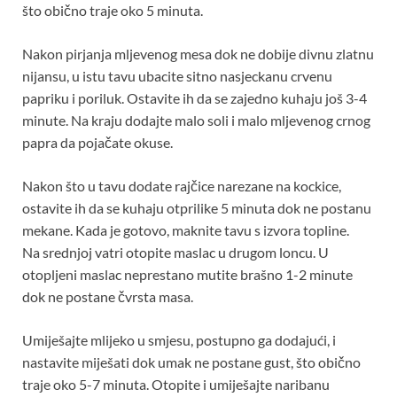
što obično traje oko 5 minuta.
Nakon pirjanja mljevenog mesa dok ne dobije divnu zlatnu
nijansu, u istu tavu ubacite sitno nasjeckanu crvenu
papriku i poriluk. Ostavite ih da se zajedno kuhaju još 3-4
minute. Na kraju dodajte malo soli i malo mljevenog crnog
papra da pojačate okuse.
Nakon što u tavu dodate rajčice narezane na kockice,
ostavite ih da se kuhaju otprilike 5 minuta dok ne postanu
mekane. Kada je gotovo, maknite tavu s izvora topline.
Na srednjoj vatri otopite maslac u drugom loncu. U
otopljeni maslac neprestano mutite brašno 1-2 minute
dok ne postane čvrsta masa.
Umiješajte mlijeko u smjesu, postupno ga dodajući, i
nastavite miješati dok umak ne postane gust, što obično
traje oko 5-7 minuta. Otopite i umiješajte naribanu