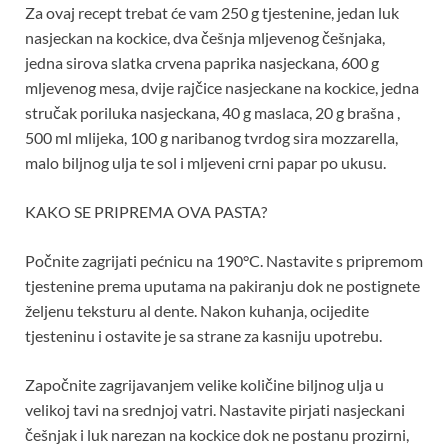
Za ovaj recept trebat će vam 250 g tjestenine, jedan luk
nasjeckan na kockice, dva češnja mljevenog češnjaka,
jedna sirova slatka crvena paprika nasjeckana, 600 g
mljevenog mesa, dvije rajčice nasjeckane na kockice, jedna
stručak poriluka nasjeckana, 40 g maslaca, 20 g brašna ,
500 ml mlijeka, 100 g naribanog tvrdog sira mozzarella,
malo biljnog ulja te sol i mljeveni crni papar po ukusu.
KAKO SE PRIPREMA OVA PASTA?
Počnite zagrijati pećnicu na 190°C. Nastavite s pripremom
tjestenine prema uputama na pakiranju dok ne postignete
željenu teksturu al dente. Nakon kuhanja, ocijedite
tjesteninu i ostavite je sa strane za kasniju upotrebu.
Započnite zagrijavanjem velike količine biljnog ulja u
velikoj tavi na srednjoj vatri. Nastavite pirjati nasjeckani
češnjak i luk narezan na kockice dok ne postanu prozirni,