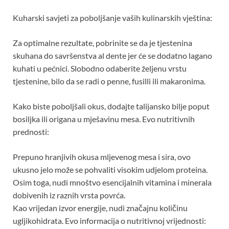
Kuharski savjeti za poboljšanje vaših kulinarskih vještina:
Za optimalne rezultate, pobrinite se da je tjestenina
skuhana do savršenstva al dente jer će se dodatno lagano
kuhati u pećnici. Slobodno odaberite željenu vrstu
tjestenine, bilo da se radi o penne, fusilli ili makaronima.
Kako biste poboljšali okus, dodajte talijansko bilje poput
bosiljka ili origana u mješavinu mesa. Evo nutritivnih
prednosti:
Prepuno hranjivih okusa mljevenog mesa i sira, ovo
ukusno jelo može se pohvaliti visokim udjelom proteina.
Osim toga, nudi mnoštvo esencijalnih vitamina i minerala
dobivenih iz raznih vrsta povrća.
Kao vrijedan izvor energije, nudi značajnu količinu
ugljikohidrata. Evo informacija o nutritivnoj vrijednosti: