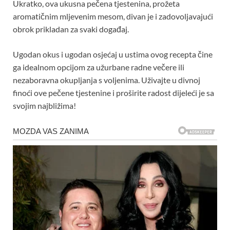
Ukratko, ova ukusna pečena tjestenina, prožeta
aromatičnim mljevenim mesom, divan je i zadovoljavajući
obrok prikladan za svaki događaj.
Ugodan okus i ugodan osjećaj u ustima ovog recepta čine
ga idealnom opcijom za užurbane radne večere ili
nezaboravna okupljanja s voljenima. Uživajte u divnoj
finoći ove pečene tjestenine i proširite radost dijeleći je sa
svojim najbližima!