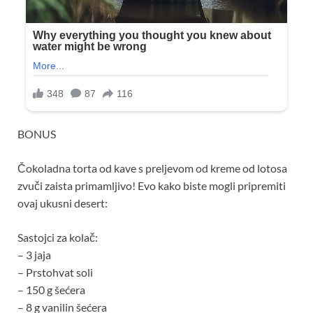
BONUS
Čokoladna torta od kave s preljevom od kreme od lotosa
zvuči zaista primamljivo! Evo kako biste mogli pripremiti
ovaj ukusni desert:
Sastojci za kolač:
– 3 jaja
– Prstohvat soli
– 150 g šećera
– 8 g vanilin šećera