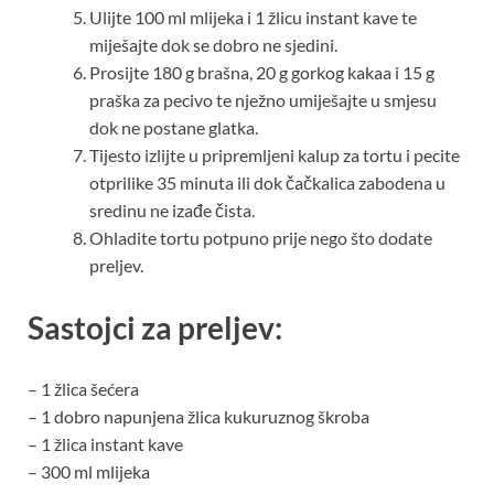
Ulijte 100 ml mlijeka i 1 žlicu instant kave te
miješajte dok se dobro ne sjedini.
Prosijte 180 g brašna, 20 g gorkog kakaa i 15 g
praška za pecivo te nježno umiješajte u smjesu
dok ne postane glatka.
Tijesto izlijte u pripremljeni kalup za tortu i pecite
otprilike 35 minuta ili dok čačkalica zabodena u
sredinu ne izađe čista.
Ohladite tortu potpuno prije nego što dodate
preljev.
Sastojci za preljev:
– 1 žlica šećera
– 1 dobro napunjena žlica kukuruznog škroba
– 1 žlica instant kave
– 300 ml mlijeka