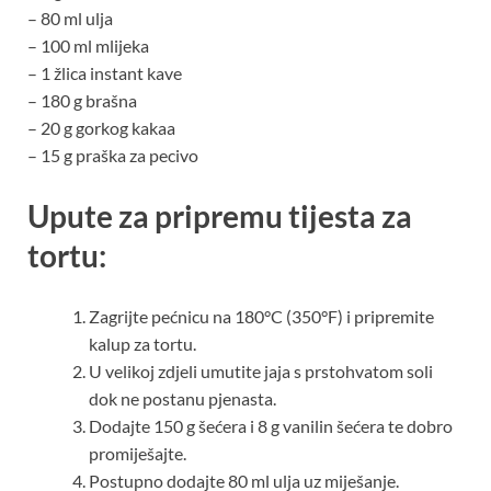
– 80 ml ulja
– 100 ml mlijeka
– 1 žlica instant kave
– 180 g brašna
– 20 g gorkog kakaa
– 15 g praška za pecivo
Upute za pripremu tijesta za
tortu:
Zagrijte pećnicu na 180°C (350°F) i pripremite
kalup za tortu.
U velikoj zdjeli umutite jaja s prstohvatom soli
dok ne postanu pjenasta.
Dodajte 150 g šećera i 8 g vanilin šećera te dobro
promiješajte.
Postupno dodajte 80 ml ulja uz miješanje.