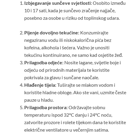
Izbjegavanje sunčeve svjetlosti:
Osobito između
10 i 17 sati, kada je sunčevo zračenje najjače,
posebno za osobe u riziku od toplinskog udara.
Pijenje dovoljno tekućine:
Konzumirajte
negaziranu vodu ili niskokalorična pića bez
kofeina, alkohola i šećera. Važno je unositi
tekućinu kontinuirano, ne samo kad osjetite žeđ.
Prilagodba odjeće:
Nosite lagane, svijetle boje i
odjeću od prirodnih materijala te koristite
pokrivala za glavu i sunčane naočale.
Hlađenje tijela:
Tuširajte se mlakom vodom i
koristite hladne obloge. Ako ste vani, uzmite česte
pauze u hladu.
Prilagodba prostora:
Održavajte sobnu
temperaturu ispod 32°C danju i 24°C noću,
zatvorite prozore i rolete tijekom dana te koristite
električne ventilatore u večernjim satima.