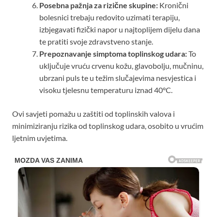
Posebna pažnja za rizične skupine:
Kronični
bolesnici trebaju redovito uzimati terapiju,
izbjegavati fizički napor u najtoplijem dijelu dana
te pratiti svoje zdravstveno stanje.
Prepoznavanje simptoma toplinskog udara:
To
uključuje vruću crvenu kožu, glavobolju, mučninu,
ubrzani puls te u težim slučajevima nesvjestica i
visoku tjelesnu temperaturu iznad 40°C.
Ovi savjeti pomažu u zaštiti od toplinskih valova i
minimiziranju rizika od toplinskog udara, osobito u vrućim
ljetnim uvjetima.