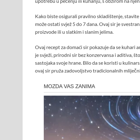
upotrebu u pečenju ili kuhanju, s obzirom na njen
Kako biste osigurali pravilno skladištenje, stavit
može ostati svjež 5 do 7 dana. Ovaj sir je svestran
proizvode ili u slatkim i slanim jelima.
Ovaj recept za domaći sir pokazuje da se kuhari a
je svježi, prirodni sir bez konzervansa i aditiva, 
sastojaka svoje hrane. Bilo da se koristi u kulinar
ovaj sir pruža zadovoljstvo tradicionalnih mliječ