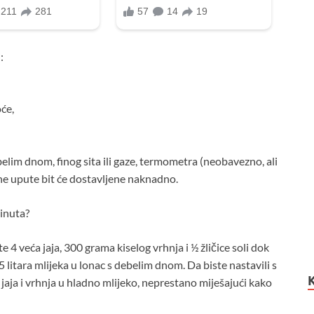
:
će,
elim dnom, finog sita ili gaze, termometra (neobavezno, ali
rne upute bit će dostavljene naknadno.
minuta?
e 4 veća jaja, 300 grama kiselog vrhnja i ½ žličice soli dok
 litara mlijeka u lonac s debelim dnom. Da biste nastavili s
ja i vrhnja u hladno mlijeko, neprestano miješajući kako