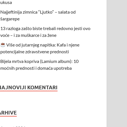
ukusa
Najjeftinija zimnica “Ljutko” – salata od
šargarepe
13 razloga zašto biste trebali redovno jesti ovo
voće – i za muškarce i za žene
Više od jutarnjeg napitka: Kafa i njene
potencijalne zdravstvene prednosti
Bijela mrtva kopriva (Lamium album): 10
moćnih prednosti i domaća upotreba
NAJNOVIJI KOMENTARI
ARHIVE