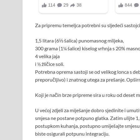
Za pripremu temeljca potrebni su sljedeći sastojci
1,5 litara (6⅓ šalica) punomasnog mlijeka,
300 grama (1¼ šalice) kiselog vrhnja s 20% masno
4 velika jaja
i ½ žličice soli.
Potrebna oprema sastoji se od velikog lonca s deb
preporučljivo) i znatnog utega za prešanje. Opši
Koji je način brze pripreme sira u roku od deset 
U većoj zdjeli za miješanje dobro sjedinite i umutit
smjesa ne postane potpuno glatka. Zatim ulijte 1,5
postupkom kuhanja, postupno umiješajte smjesu ja
biste osigurali potpunu integraciju.