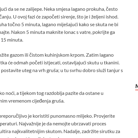
ući da se ne zalijepe. Neka smjesa lagano prokuha, često
anju. U ovoj fazi će započeti sirenje, što je i željeni ishod.
kuha točno 5 minuta, lagano miješajući kako se skuta ne bi
hajte. Nakon 5 minuta maknite lonac s vatre, pokrijte ga
 15 minuta.
bložite gazom ili čistom kuhinjskom krpom. Zatim lagano
tka će odmah početi istjecati, ostavljajući skutu u tkanini.
 postavite uteg na vrh gruša; u tu svrhu dobro služi tanjur s
eko noći, a tijekom tog razdoblja pazite da ostane u
jenim vremenom cijeđenja gruša.
 preporučljivo je koristiti punomasno mlijeko. Provjerite
emperaturi. Najvažnije je da nemojte ubrzavati proces
ultira najkvalitetnijim skutom. Nadalje, zadržite sirutku za