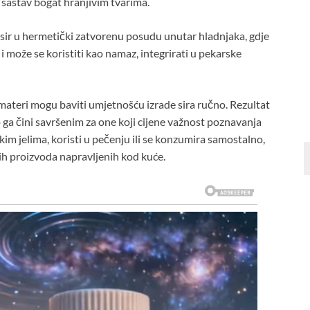
 sastav bogat hranjivim tvarima.
e sir u hermetički zatvorenu posudu unutar hladnjaka, gdje
 i može se koristiti kao namaz, integrirati u pekarske
materi mogu baviti umjetnošću izrade sira ručno. Rezultat
što ga čini savršenim za one koji cijene važnost poznavanja
skim jelima, koristi u pečenju ili se konzumira samostalno,
nih proizvoda napravljenih kod kuće.