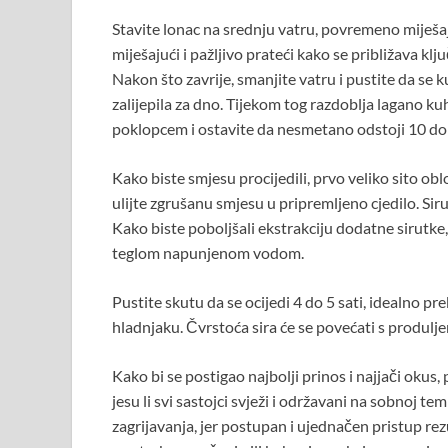
Stavite lonac na srednju vatru, povremeno miješaj
miješajući i pažljivo prateći kako se približava ključ
Nakon što zavrije, smanjite vatru i pustite da se 
zalijepila za dno. Tijekom tog razdoblja lagano ku
poklopcem i ostavite da nesmetano odstoji 10 do
Kako biste smjesu procijedili, prvo veliko sito o
ulijte zgrušanu smjesu u pripremljeno cjedilo. Siru
Kako biste poboljšali ekstrakciju dodatne sirutke,
teglom napunjenom vodom.
Pustite skutu da se ocijedi 4 do 5 sati, idealno pr
hladnjaku. Čvrstoća sira će se povećati s produl
Kako bi se postigao najbolji prinos i najjači okus,
jesu li svi sastojci svježi i održavani na sobnoj t
zagrijavanja, jer postupan i ujednačen pristup rez