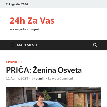
7 Augusta, 2026
24h Za Vas
sve na jednom mjestu
MAIN MENU
ISPOVIJESTI
PRIČA: Ženina Osveta
11 Aprila, 2023
-
by
admin
-
Leave a Comment