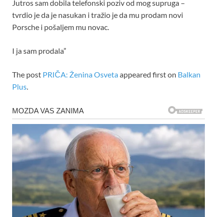
Jutros sam dobila telefonski poziv od mog supruga –
tvrdio je da je nasukan i tražio je da mu prodam novi
Porsche i pošaljem mu novac.
I ja sam prodala”
The post
PRIČA: Ženina Osveta
appeared first on
Balkan
Plus
.