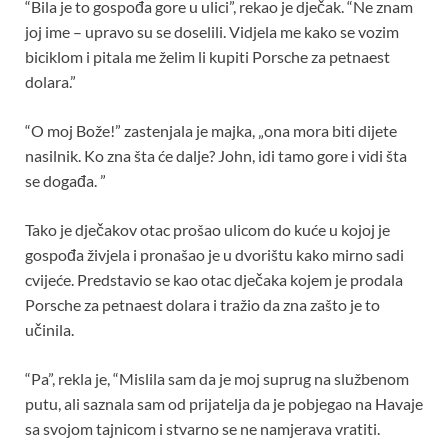
“Bila je to gospođa gore u ulici”, rekao je dječak. “Ne znam
joj ime – upravo su se doselili. Vidjela me kako se vozim
biciklom i pitala me želim li kupiti Porsche za petnaest
dolara.”
“O moj Bože!” zastenjala je majka, „ona mora biti dijete
nasilnik. Ko zna šta će dalje? John, idi tamo gore i vidi šta
se događa. ”
Tako je dječakov otac prošao ulicom do kuće u kojoj je
gospođa živjela i pronašao je u dvorištu kako mirno sadi
cvijeće. Predstavio se kao otac dječaka kojem je prodala
Porsche za petnaest dolara i tražio da zna zašto je to
učinila.
“Pa”, rekla je, “Mislila sam da je moj suprug na službenom
putu, ali saznala sam od prijatelja da je pobjegao na Havaje
sa svojom tajnicom i stvarno se ne namjerava vratiti.