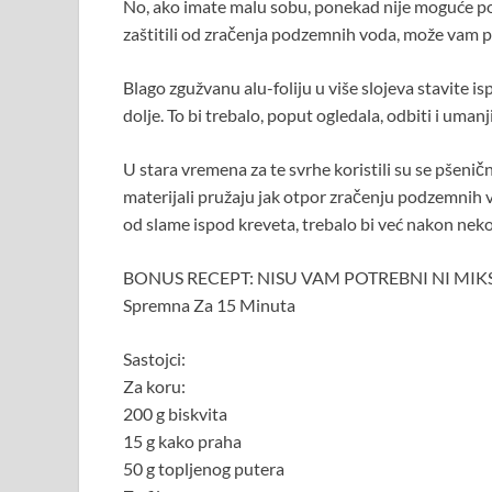
No, ako imate malu sobu, ponekad nije moguće pom
zaštitili od zračenja podzemnih voda, može vam po
Blago zgužvanu alu-foliju u više slojeva stavite 
dolje. To bi trebalo, poput ogledala, odbiti i umanj
U stara vremena za te svrhe koristili su se pšeničn
materijali pružaju jak otpor zračenju podzemnih 
od slame ispod kreveta, trebalo bi već nakon nekol
BONUS RECEPT: NISU VAM POTREBNI NI MIKSER 
Spremna Za 15 Minuta
Sastojci:
Za koru:
200 g biskvita
15 g kako praha
50 g topljenog putera