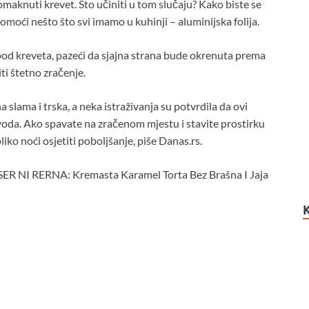
aknuti krevet. Što učiniti u tom slučaju? Kako biste se
moći nešto što svi imamo u kuhinji – aluminijska folija.
ispod kreveta, pazeći da sjajna strana bude okrenuta prema
iti štetno zračenje.
a slama i trska, a neka istraživanja su potvrdila da ovi
voda. Ako spavate na zračenom mjestu i stavite prostirku
iko noći osjetiti poboljšanje, piše Danas.rs.
NI RERNA: Kremasta Karamel Torta Bez Brašna I Jaja