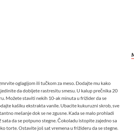
a izmrvite oglagijom ili tučkom za meso. Dodajte mu kako
 sjedinite da dobijete rastresitu smesu. U kalup prečnika 20
. Možete staviti nekih 10-ak minuta u frižider da se
odajte kašiku ekstrakta vanile. Ubacite kukuruzni skrob, sve
nstantno mešanje dok se ne zgusne. Kada se malo prohladi
na 2 sata da se potpuno stegne. Čokoladu istopite zajedno sa
ko torte. Ostavite još sat vremena u frižideru da se stegne.