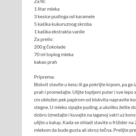
Za fil:
1 litar mleka
3 kesice pudinga od karamele
5 kašika kukuruznog skroba
1 kašika ekstrakta vanile
Za preliv:
200 g čokolade
70 ml toplog mleka
kakao prah
Priprema:
Biskvit stavite u kesu ili ga pokrijte krpom, pa g
prah i promešajte. Ulijte topljeni puter i sve lepo
cm obložen pek papirom od biskvita napravite koru
stegne. U mleko sipajte puding, a ukoliko želite d
dobro izmešajte i kuvajte na laganoj vatri uz ko
ulijte u kalup. Kada se ohladi stavite u frižider 
mlekom da bude gusta ali skroz tečna. Prelijte pre