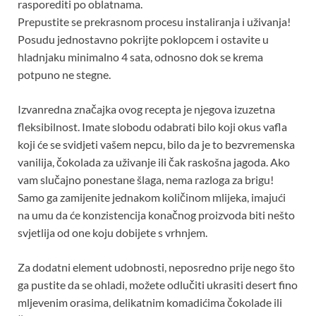
rasporediti po oblatnama.
Prepustite se prekrasnom procesu instaliranja i uživanja!
Posudu jednostavno pokrijte poklopcem i ostavite u
hladnjaku minimalno 4 sata, odnosno dok se krema
potpuno ne stegne.
Izvanredna značajka ovog recepta je njegova izuzetna
fleksibilnost. Imate slobodu odabrati bilo koji okus vafla
koji će se svidjeti vašem nepcu, bilo da je to bezvremenska
vanilija, čokolada za uživanje ili čak raskošna jagoda. Ako
vam slučajno ponestane šlaga, nema razloga za brigu!
Samo ga zamijenite jednakom količinom mlijeka, imajući
na umu da će konzistencija konačnog proizvoda biti nešto
svjetlija od one koju dobijete s vrhnjem.
Za dodatni element udobnosti, neposredno prije nego što
ga pustite da se ohladi, možete odlučiti ukrasiti desert fino
mljevenim orasima, delikatnim komadićima čokolade ili