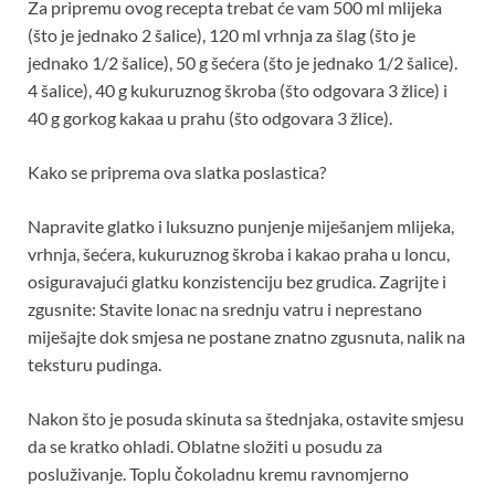
Za pripremu ovog recepta trebat će vam 500 ml mlijeka
(što je jednako 2 šalice), 120 ml vrhnja za šlag (što je
jednako 1/2 šalice), 50 g šećera (što je jednako 1/2 šalice).
4 šalice), 40 g kukuruznog škroba (što odgovara 3 žlice) i
40 g gorkog kakaa u prahu (što odgovara 3 žlice).
Kako se priprema ova slatka poslastica?
Napravite glatko i luksuzno punjenje miješanjem mlijeka,
vrhnja, šećera, kukuruznog škroba i kakao praha u loncu,
osiguravajući glatku konzistenciju bez grudica. Zagrijte i
zgusnite: Stavite lonac na srednju vatru i neprestano
miješajte dok smjesa ne postane znatno zgusnuta, nalik na
teksturu pudinga.
Nakon što je posuda skinuta sa štednjaka, ostavite smjesu
da se kratko ohladi. Oblatne složiti u posudu za
posluživanje. Toplu čokoladnu kremu ravnomjerno