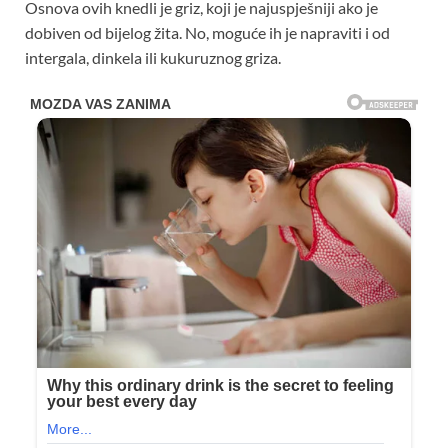
Osnova ovih knedli je griz, koji je najuspješniji ako je
dobiven od bijelog žita. No, moguće ih je napraviti i od
intergala, dinkela ili kukuruznog griza.