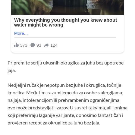
Pripremite seriju ukusnih okruglica za juhu bez upotrebe
jaja.
Nedjeljni ručak je nepotpun bez juhe i okruglica, točnije
knoclica. Međutim, razumijemo da za osobe s alergijama
na jaja, intolerancijom ili prehrambenim ograničenjima
ovo može predstavljati izazov. U susret takvima, ali i onima
koji preferiraju laganije varijante, donosimo fantastičan i
provjeren recept za okruglice za juhu bez jaja.