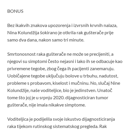
BONUS
Bez ikakvih znakova upozorenja i izvrsnih krvnih nalaza,
Nina Kolundžija šokirano je otkrila rak gušterače prije
samo dva dana, nakon samo tri minute.
Smrtonosnost raka gušterače ne može se precijeniti, a
njegovi su simptomi često nejasni i lako ih se odbacuje kao
privremene tegobe, zbog čega ih pacijenti zanemaruju.
Uobičajene tegobe uključuju bolove u trbuhu, nadutost,
probleme s probavom, kiselost i mučninu. No, slučaj Nine
Kolundžije, naše voditeljice, bio je jedinstven. Unatoč
tome što joj je u srpnju 2020. dijagnosticiran tumor
gušterače, nije imala nikakve simptome.
Voditeljica je podijelila svoje iskustvo dijagnosticiranja
raka tijekom rutinskog sistematskog pregleda. Rak