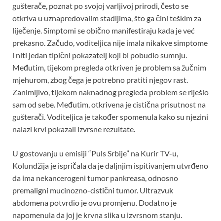
gušterače, poznat po svojoj varljivoj prirodi, često se
otkriva u uznapredovalim stadijima, što ga čini teškim za
liječenje. Simptomi se obično manifestiraju kada je već
prekasno. Začudo, voditeljica nije imala nikakve simptome
i niti jedan tipični pokazatelj koji bi pobudio sumnju.
Međutim, tijekom pregleda otkriven je problem sa žučnim
mjehurom, zbog čega je potrebno pratiti njegov rast.
Zanimljivo, tijekom naknadnog pregleda problem se riješio
sam od sebe. Međutim, otkrivena je cistična prisutnost na
gušterači. Voditeljica je također spomenula kako su njezini
nalazi krvi pokazali izvrsne rezultate.
U gostovanju u emisiji “Puls Srbije” na Kurir TV-u,
Kolundžija je ispričala da je daljnjim ispitivanjem utvrđeno
da ima nekancerogeni tumor pankreasa, odnosno
premaligni mucinozno-cistični tumor. Ultrazvuk
abdomena potvrdio je ovu promjenu. Dodatno je
napomenula da joj je krvna slika u izvrsnom stanju.