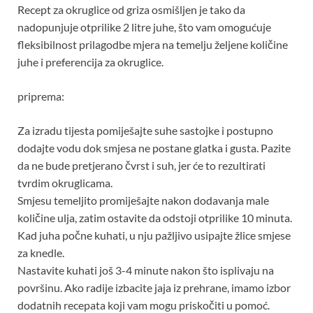
Recept za okruglice od griza osmišljen je tako da
nadopunjuje otprilike 2 litre juhe, što vam omogućuje
fleksibilnost prilagodbe mjera na temelju željene količine
juhe i preferencija za okruglice.
priprema:
Za izradu tijesta pomiješajte suhe sastojke i postupno
dodajte vodu dok smjesa ne postane glatka i gusta. Pazite
da ne bude pretjerano čvrst i suh, jer će to rezultirati
tvrdim okruglicama.
Smjesu temeljito promiješajte nakon dodavanja male
količine ulja, zatim ostavite da odstoji otprilike 10 minuta.
Kad juha počne kuhati, u nju pažljivo usipajte žlice smjese
za knedle.
Nastavite kuhati još 3-4 minute nakon što isplivaju na
površinu. Ako radije izbacite jaja iz prehrane, imamo izbor
dodatnih recepata koji vam mogu priskočiti u pomoć.