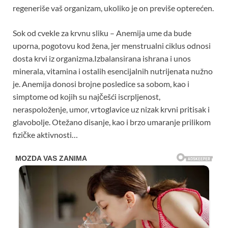
regeneriše vaš organizam, ukoliko je on previše opterećen.
Sok od cvekle za krvnu sliku – Anemija ume da bude
uporna, pogotovu kod žena, jer menstrualni ciklus odnosi
dosta krvi iz organizma.Izbalansirana ishrana i unos
minerala, vitamina i ostalih esencijalnih nutrijenata nužno
je. Anemija donosi brojne posledice sa sobom, kao i
simptome od kojih su najčešći iscrpljenost,
neraspoloženje, umor, vrtoglavice uz nizak krvni pritisak i
glavobolje. Otežano disanje, kao i brzo umaranje prilikom
fizičke aktivnosti…