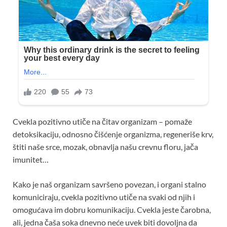
Cvekla pozitivno utiče na čitav organizam – pomaže
detoksikaciju, odnosno čišćenje organizma, regeneriše krv,
štiti naše srce, mozak, obnavlja našu crevnu floru, jača
imunitet…
Kako je naš organizam savršeno povezan, i organi stalno
komuniciraju, cvekla pozitivno utiče na svaki od njih i
omogućava im dobru komunikaciju. Cvekla jeste čarobna,
ali, jedna čaša soka dnevno neće uvek biti dovoljna da