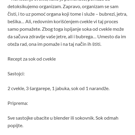
detoksikujemo organizam. Zapravo, organizam se sam
čisti, i to uz pomoć organa koji tome i služe – bubrezi, jetra,
bešika… Ali, redovnim korišćenjem cvekle vi taj proces
samo pomažete. Zbog toga ispijanje soka od cvekle može
da sačuva zdravlje vaše jetre, ali i bubrega… Umesto da im
oteža rad, ona im pomaže i na taj način ih štiti.
Recept za sok od cvekle
Sastojci:
2 cvekle, 3 šargarepe, 1 jabuka, sok od 1 narandže.
Priprema:
Sve sastojke ubacite u blender ili sokovnik. Sok odmah
popijte.