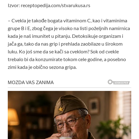
Izvor: receptopedija.com/stvarukusa.rs
– Cvekla je takođe bogata vitaminom C, kao i vitaminima
grupe B i E, zbog čega je visoko na listi poželjnih namirnica
kada je naš imunitet u pitanju. Detoksikuje organizam i
jača ga, tako da nas grip i prehlada zaobilaze u širokom
luku. Ko još sme da se kači sa cveklom? Sok od cvekle
trebalo bi da konzumirate tokom cele godine, a posebno
zimi kada je obično sezona gripa.