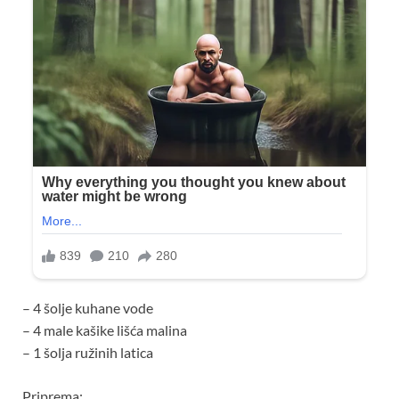
– 4 šolje kuhane vode
– 4 male kašike lišća malina
– 1 šolja ružinih latica
Priprema: