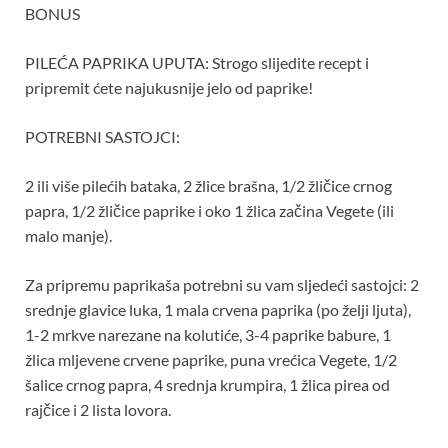
BONUS
PILEĆA PAPRIKA UPUTA: Strogo slijedite recept i
pripremit ćete najukusnije jelo od paprike!
POTREBNI SASTOJCI:
2 ili više pilećih bataka, 2 žlice brašna, 1/2 žličice crnog
papra, 1/2 žličice paprike i oko 1 žlica začina Vegete (ili
malo manje).
Za pripremu paprikaša potrebni su vam sljedeći sastojci: 2
srednje glavice luka, 1 mala crvena paprika (po želji ljuta),
1-2 mrkve narezane na kolutiće, 3-4 paprike babure, 1
žlica mljevene crvene paprike, puna vrećica Vegete, 1/2
šalice crnog papra, 4 srednja krumpira, 1 žlica pirea od
rajčice i 2 lista lovora.