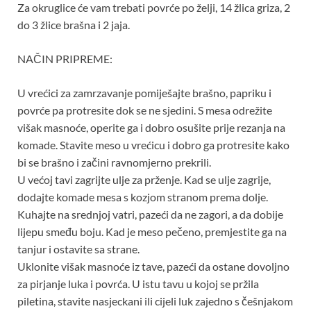
Za okruglice će vam trebati povrće po želji, 14 žlica griza, 2
do 3 žlice brašna i 2 jaja.
NAČIN PRIPREME:
U vrećici za zamrzavanje pomiješajte brašno, papriku i
povrće pa protresite dok se ne sjedini. S mesa odrežite
višak masnoće, operite ga i dobro osušite prije rezanja na
komade. Stavite meso u vrećicu i dobro ga protresite kako
bi se brašno i začini ravnomjerno prekrili.
U većoj tavi zagrijte ulje za prženje. Kad se ulje zagrije,
dodajte komade mesa s kozjom stranom prema dolje.
Kuhajte na srednjoj vatri, pazeći da ne zagori, a da dobije
lijepu smeđu boju. Kad je meso pečeno, premjestite ga na
tanjur i ostavite sa strane.
Uklonite višak masnoće iz tave, pazeći da ostane dovoljno
za pirjanje luka i povrća. U istu tavu u kojoj se pržila
piletina, stavite nasjeckani ili cijeli luk zajedno s češnjakom