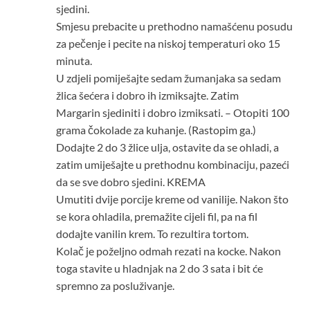
sjedini.
Smjesu prebacite u prethodno namašćenu posudu
za pečenje i pecite na niskoj temperaturi oko 15
minuta.
U zdjeli pomiješajte sedam žumanjaka sa sedam
žlica šećera i dobro ih izmiksajte. Zatim
Margarin sjediniti i dobro izmiksati. – Otopiti 100
grama čokolade za kuhanje. (Rastopim ga.)
Dodajte 2 do 3 žlice ulja, ostavite da se ohladi, a
zatim umiješajte u prethodnu kombinaciju, pazeći
da se sve dobro sjedini. KREMA
Umutiti dvije porcije kreme od vanilije. Nakon što
se kora ohladila, premažite cijeli fil, pa na fil
dodajte vanilin krem. To rezultira tortom.
Kolač je poželjno odmah rezati na kocke. Nakon
toga stavite u hladnjak na 2 do 3 sata i bit će
spremno za posluživanje.