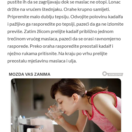
pustite ih da se zagrijavaju dok se maslac ne otopi. Lonac
držite na vrućem štednjaku. Orahe krupno samljeti.
Pripremite malo dublju tepsiju. Odvojite polovinu kadaifa
i pažljivo ga rasporedite po tepsiji, pazeći da ga ne izlomite
previše. Zatim žlicom prelijte kadaif približno jednom
trećinom vrućeg maslaca, pazeći da se orasi ravnomjerno
rasporede. Preko oraha rasporedite preostali kadaif i
nježno rukama pritisnite. Na kraju po vrhu prelijte
preostalu mješavinu maslaca i ulja.