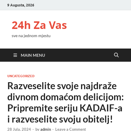
9 Augusta, 2026
24h Za Vas
sve na jednom mjestu
MAIN MENU
UNCATEGORIZED
Razveselite svoje najdraže
divnom domaćom delicijom:
Pripremite seriju KADAIF-a
i razveselite svoju obitelj!
28 Jula, 2024
-
by
admin
-
Leave a Comment