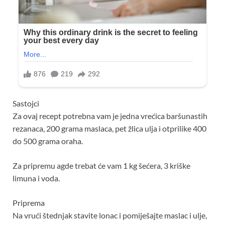
Sastojci
Za ovaj recept potrebna vam je jedna vrećica baršunastih
rezanaca, 200 grama maslaca, pet žlica ulja i otprilike 400
do 500 grama oraha.
Za pripremu agde trebat će vam 1 kg šećera, 3 kriške
limuna i voda.
Priprema
Na vrući štednjak stavite lonac i pomiješajte maslac i ulje,