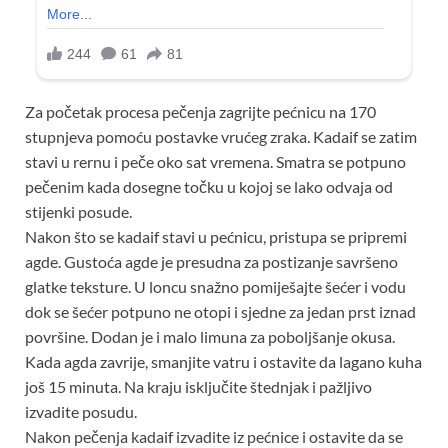
Za početak procesa pečenja zagrijte pećnicu na 170
stupnjeva pomoću postavke vrućeg zraka. Kadaif se zatim
stavi u rernu i peče oko sat vremena. Smatra se potpuno
pečenim kada dosegne točku u kojoj se lako odvaja od
stijenki posude.
Nakon što se kadaif stavi u pećnicu, pristupa se pripremi
agde. Gustoća agde je presudna za postizanje savršeno
glatke teksture. U loncu snažno pomiješajte šećer i vodu
dok se šećer potpuno ne otopi i sjedne za jedan prst iznad
površine. Dodan je i malo limuna za poboljšanje okusa.
Kada agda zavrije, smanjite vatru i ostavite da lagano kuha
još 15 minuta. Na kraju isključite štednjak i pažljivo
izvadite posudu.
Nakon pečenja kadaif izvadite iz pećnice i ostavite da se