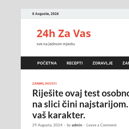
8 Augusta, 2026
24h Za Vas
sve na jednom mjestu
POČETNA
RECEPTI
ZDRAVLJE
ZA
ZANIMLJIVOSTI
Riješite ovaj test osobn
na slici čini najstarijom
vaš karakter.
29 Augusta, 2024
-
by
admin
-
Leave a Comment