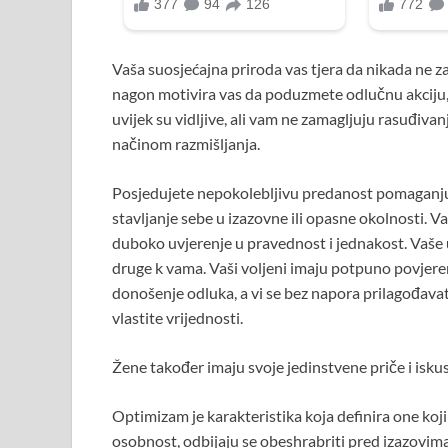
Vaša suosjećajna priroda vas tjera da nikada ne 
nagon motivira vas da poduzmete odlučnu akciju,
uvijek su vidljive, ali vam ne zamagljuju rasuđiv
načinom razmišljanja.
Posjedujete nepokolebljivu predanost pomaganju 
stavljanje sebe u izazovne ili opasne okolnosti. 
duboko uvjerenje u pravednost i jednakost. Vaše 
druge k vama. Vaši voljeni imaju potpuno povjere
donošenje odluka, a vi se bez napora prilagođav
vlastite vrijednosti.
Žene također imaju svoje jedinstvene priče i iskust
Optimizam je karakteristika koja definira one koj
osobnost, odbijaju se obeshrabriti pred izazovima 