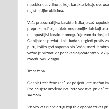
nesebičnost vrline su koje karakteriziraju ove oso
najistinitijim oblicima.
Vaša prepoznatljiva karakteristika je vaš nepokol
preprekom. Posjedujete nesalomljiv duh koji ustra
nepopustljivi karakter omogućuje vam da dosljedno
Odbijate se predati, čak i kada su izgledi protiv v
putu, koliko god naporan bio. Vašoj snazi ​​i hrabr
važno je priznati da ponekad osjećate strah i oklij
između vas i drugih.
Treća žena
Odabir treće žene znači da posjedujete snažan kar
Posjedujete urođene kvalitete vodstva, privlači
šarmom.
Visoko vas cijene drugi koji žele oponašati vaš prim