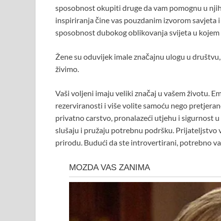
sposobnost okupiti druge da vam pomognu u nji
inspiriranja čine vas pouzdanim izvorom savjeta i
sposobnost dubokog oblikovanja svijeta u kojem ž
Žene su oduvijek imale značajnu ulogu u društvu, 
živimo.
Vaši voljeni imaju veliki značaj u vašem životu. E
rezerviranosti i više volite samoću nego pretjera
privatno carstvo, pronalazeći utjehu i sigurnost u 
slušaju i pružaju potrebnu podršku. Prijateljstvo
prirodu. Budući da ste introvertirani, potrebno vam