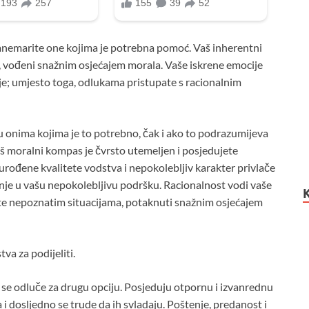
zanemarite one kojima je potrebna pomoć. Vaš inherentni
 vođeni snažnim osjećajem morala. Vaše iskrene emocije
anje; umjesto toga, odlukama pristupate s racionalnim
onima kojima je to potrebno, čak i ako to podrazumijeva
Vaš moralni kompas je čvrsto utemeljen i posjedujete
urođene kvalitete vodstva i nepokolebljiv karakter privlače
nje u vašu nepokolebljivu podršku. Racionalnost vodi vaše
ate nepoznatim situacijama, potaknuti snažnim osjećajem
va za podijeliti.
i se odluče za drugu opciju. Posjeduju otpornu i izvanrednu
i dosljedno se trude da ih svladaju. Poštenje, predanost i