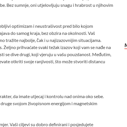
be. Bez sumnje, oni utjelovljuju snagu i hrabrost u njihovim
ebljivi optimizam i neustrašivost pred bilo kojom
java do samog kraja, bez obzira na okolnosti. Vaš
 tražite najbolje, čak i u najizazovnijim situacijama.
as. Željno prihvaćate svaki težak izazov koji vam se nađe na
osti se dive drugi, koji vjeruju u vašu pouzdanost. Međutim,
evate otkriti svoje ranjivosti, što može stvoriti distancu
akter, da imate utjecaj i kontrolu nad onima oko sebe.
te druge svojom živopisnom energijom i magnetskim
jer. Vaši ciljevi su dobro definirani i posjedujete