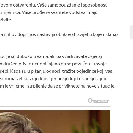
hovom ostvarenju. Vaše samopouzdanje i sposobnost
 smjernica. Vaše urođene kvalitete vodstva imaju
ivite.
a njihov doprinos nastavlja oblikovati svijet u kojem danas
mocije su duboko u vama, ali ipak zadržavate osjećaj
no druženje. Nije neuobičajeno da se povučete u svoje
sebi. Kada su u pitanju odnosi, tražite pojedince koji vas
 vam ima veliku vrijednost jer posjedujete suosjećajnu
 je vrijeme i strpljenje da se priviknete na nove situacije.