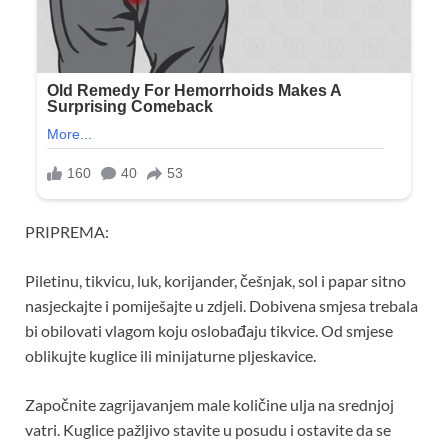
PRIPREMA:
Piletinu, tikvicu, luk, korijander, češnjak, sol i papar sitno
nasjeckajte i pomiješajte u zdjeli. Dobivena smjesa trebala
bi obilovati vlagom koju oslobađaju tikvice. Od smjese
oblikujte kuglice ili minijaturne pljeskavice.
Započnite zagrijavanjem male količine ulja na srednjoj
vatri. Kuglice pažljivo stavite u posudu i ostavite da se