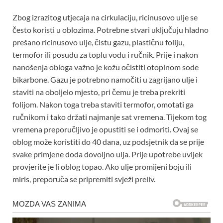
Zbog izrazitog utjecaja na cirkulaciju, ricinusovo ulje se
često koristi u oblozima. Potrebne stvari uključuju hladno
prešano ricinusovo ulje, čistu gazu, plastičnu foliju,
termofor ili posudu za toplu vodu i ručnik. Prije i nakon
nanošenja obloga važno je kožu očistiti otopinom sode
bikarbone. Gazu je potrebno namočiti u zagrijano ulje i
staviti na oboljelo mjesto, pri čemu je treba prekriti
folijom. Nakon toga treba staviti termofor, omotati ga
ručnikom i tako držati najmanje sat vremena. Tijekom tog
vremena preporučljivo je opustiti se i odmoriti. Ovaj se
oblog može koristiti do 40 dana, uz podsjetnik da se prije
svake primjene doda dovoljno ulja. Prije upotrebe uvijek
provjerite je li oblog topao. Ako ulje promijeni boju ili
miris, preporuča se pripremiti svježi preliv.