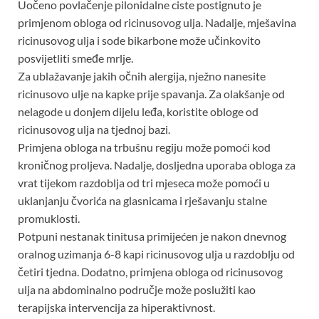
Uočeno povlačenje pilonidalne ciste postignuto je
primjenom obloga od ricinusovog ulja. Nadalje, mješavina
ricinusovog ulja i sode bikarbone može učinkovito
posvijetliti smeđe mrlje.
Za ublažavanje jakih očnih alergija, nježno nanesite
ricinusovo ulje na kapke prije spavanja. Za olakšanje od
nelagode u donjem dijelu leđa, koristite obloge od
ricinusovog ulja na tjednoj bazi.
Primjena obloga na trbušnu regiju može pomoći kod
kroničnog proljeva. Nadalje, dosljedna uporaba obloga za
vrat tijekom razdoblja od tri mjeseca može pomoći u
uklanjanju čvorića na glasnicama i rješavanju stalne
promuklosti.
Potpuni nestanak tinitusa primijećen je nakon dnevnog
oralnog uzimanja 6-8 kapi ricinusovog ulja u razdoblju od
četiri tjedna. Dodatno, primjena obloga od ricinusovog
ulja na abdominalno područje može poslužiti kao
terapijska intervencija za hiperaktivnost.