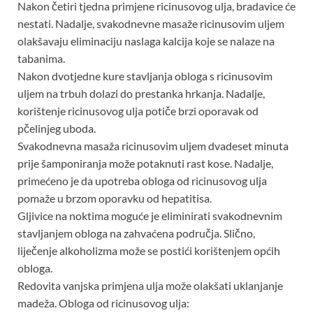
Nakon četiri tjedna primjene ricinusovog ulja, bradavice će
nestati. Nadalje, svakodnevne masaže ricinusovim uljem
olakšavaju eliminaciju naslaga kalcija koje se nalaze na
tabanima.
Nakon dvotjedne kure stavljanja obloga s ricinusovim
uljem na trbuh dolazi do prestanka hrkanja. Nadalje,
korištenje ricinusovog ulja potiče brzi oporavak od
pčelinjeg uboda.
Svakodnevna masaža ricinusovim uljem dvadeset minuta
prije šamponiranja može potaknuti rast kose. Nadalje,
primećeno je da upotreba obloga od ricinusovog ulja
pomaže u brzom oporavku od hepatitisa.
Gljivice na noktima moguće je eliminirati svakodnevnim
stavljanjem obloga na zahvaćena područja. Slično,
liječenje alkoholizma može se postići korištenjem općih
obloga.
Redovita vanjska primjena ulja može olakšati uklanjanje
madeža. Obloga od ricinusovog ulja: