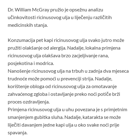
Dr. William McGray pružio je opsežnu analizu
učinkovitosti ricinusovog ulja u liječenju različitih
medicinskih stanja.
Konzumacija pet kapi ricinusovog ulja svako jutro može
pružiti olakšanje od alergija. Nadalje, lokalna primjena
ricinusovog ulja olakšava brzo zacjeljivanje rana,
posjekotina i modrica.
Nanošenje ricinusovog ulja na trbuh u zadnja dva mjeseca
trudnoće može pomoći u prevenciji strija. Nadalje,
korištenje obloga od ricinusovog ulja za omotavanje
zahvaćenog zgloba i ostavljanje preko noći potiče brži
proces ozdravljenja.
Primjena ricinusovog ulja u uhu povezana je s primjetnim
smanjenjem gubitka sluha. Nadalje, katarakta se može
liječiti davanjem jedne kapi ulja u oko svake noći prije
spavanja.