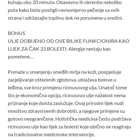
kuhaju oko 20 minuta. Obavezno ih okrenite nekoliko
puta kako biste postigli ravnomjerno pečenje sa svih
strana i održavajte toplinu dok ne porumene u sredini.
BONUS
ULJE DOBIJENO OD OVE BILJKE FUNKCIONIRA KAO
LIJEK ZA ČAK 23 BOLESTI: Alergije nestaju kao
pometene…
Pomaže u smanjenju smeđih mrlja na koži, pospješuje
zacjeljivanje oštećenih zglobova, ublažava bolove u
leđima, sve kroz primjenu ricinusovog ulja. Unatoč tome
što je ekonomična opcija, ricinusovo ulje nažalost nema
priznanje koje doista zaslužuje. Ovaj prirodni lijek nudi
mnoštvo zdravstvenih dobrobiti, a njegove primjene su
gotovo neograničene. Holistička medicina često podržava
ricinusovo ulje kao lijek za bolesti koje obično ne reagiraju
na tradicionalne medicinske intervencije.