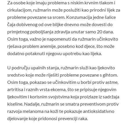
Za osobe koje imaju problema s niskim krvnim tlakom i
cirkulacijom, ružmarin može poslužiti kao prirodni lijek za
probleme povezane sa srcem. Konzumacija jedne šalice
čaja dobivenog od ove biljke dnevno može dovesti do
primjetnog poboljšanja zdravlja unutar samo 20 dana.
Osim toga, važno je napomenuti da ružmarin učinkovito
rješava problem anemije, posebno kod djece, što može
dodatno potaknuti njegovu upotrebu kao lijeka.
U području upalnih stanja, ružmarin služi kao ljekovito
sredstvo koje može riješiti probleme povezane s gihtom.
Osim toga, pokazao se učinkovitim u borbi protiv astme,
artritisa i raznih vrsta ekcema, što se pripisuje njegovim
ljekovitim i korisnim svojstvima koja proizlaze iz sadržaja
kiseline. Nadalje, ružmarin se smatra preventivom protiv
razvoja melanoma na koži te pokazuje antioksidativno
djelovanje koje pridonosi prevenciji raka.