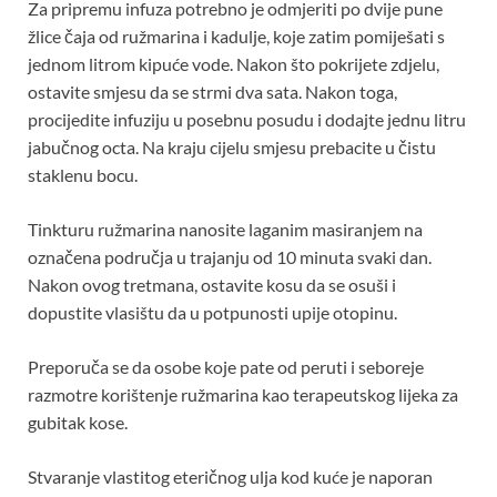
Za pripremu infuza potrebno je odmjeriti po dvije pune
žlice čaja od ružmarina i kadulje, koje zatim pomiješati s
jednom litrom kipuće vode. Nakon što pokrijete zdjelu,
ostavite smjesu da se strmi dva sata. Nakon toga,
procijedite infuziju u posebnu posudu i dodajte jednu litru
jabučnog octa. Na kraju cijelu smjesu prebacite u čistu
staklenu bocu.
Tinkturu ružmarina nanosite laganim masiranjem na
označena područja u trajanju od 10 minuta svaki dan.
Nakon ovog tretmana, ostavite kosu da se osuši i
dopustite vlasištu da u potpunosti upije otopinu.
Preporuča se da osobe koje pate od peruti i seboreje
razmotre korištenje ružmarina kao terapeutskog lijeka za
gubitak kose.
Stvaranje vlastitog eteričnog ulja kod kuće je naporan