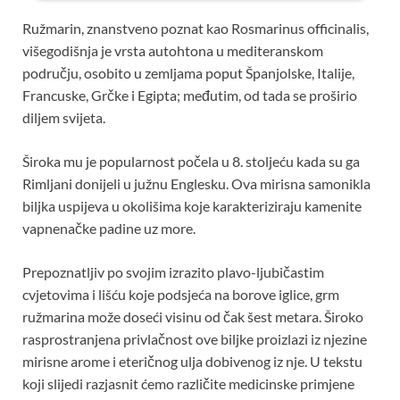
Ružmarin, znanstveno poznat kao Rosmarinus officinalis,
višegodišnja je vrsta autohtona u mediteranskom
području, osobito u zemljama poput Španjolske, Italije,
Francuske, Grčke i Egipta; međutim, od tada se proširio
diljem svijeta.
Široka mu je popularnost počela u 8. stoljeću kada su ga
Rimljani donijeli u južnu Englesku. Ova mirisna samonikla
biljka uspijeva u okolišima koje karakteriziraju kamenite
vapnenačke padine uz more.
Prepoznatljiv po svojim izrazito plavo-ljubičastim
cvjetovima i lišću koje podsjeća na borove iglice, grm
ružmarina može doseći visinu od čak šest metara. Široko
rasprostranjena privlačnost ove biljke proizlazi iz njezine
mirisne arome i eteričnog ulja dobivenog iz nje. U tekstu
koji slijedi razjasnit ćemo različite medicinske primjene