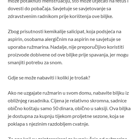
može potaknuti menstruaciju, što može utjecati na fetus i
dovesti do pobačaja. Savjetuje se savjetovanje sa
zdravstvenim radnikom prije korištenja ove biljke.
Zbog prisutnosti kemikalije salicipat, koja podsjeća na
aspirin, osobama alergičnim na aspirin ne savjetuje se
uporaba ružmarina. Nadalje, nije preporučljivo koristiti
proizvode dobivene od ove biljke prije spavanja, jer mogu
smanjiti potrebu za snom.
Gdje se može nabaviti i koliki je trošak?
Ako ne uzgajate ružmarin u svom domu, nabavite biljku iz
obližnjeg rasadnika. Cijena je relativno skromna, sadnice
obično koštaju samo 50 dinara, obično u saksiji. Ova biljka
je dostupna za kupnju tijekom proljetne sezone, koja se
poklapa s njezinim razdobljem cvatnje.
Za one koji su zainteresirani za kupnju čaja od ružmarina,