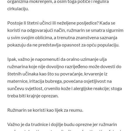
organizma mokrenjem, a osim toga potiče i regulira
cirkulaciju.
Postoje li štetni učinci ili neželjene posljedice? Kada se
koristi na odgovarajući način, ružmarin se smatra sigurnim
u svim svojim oblicima, a trenutna znanstvena saznanja
pokazuju da ne predstavlja opasnost za opću populaciju.
Ipak, važno je napomenuti da oralno uzimanje ulja
ružmarina koje nije dovoljno razrijeđeno može dovesti do
štetnih učinaka kao što su povraćanje, krvarenje iz
maternice, iritacija bubrega, povećana osjetljivost na
sunčevu svjetlost, crvenilo kože i alergijske reakcije; stoga
treba biti krajnje oprezan.
Ružmarin se koristi kao lijek za reumu.
Važno je da trudnice i dojilje budu oprezne jer ružmarin