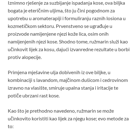
Iznimno rješenje za suzbijanje ispadanja kose, ova biljka
bogata je eteričnim uljima, što ju čini pogodnom za
upotrebu u aromaterapiji i formuliranju raznih losiona u
kozmetičkom sektoru. Prvenstveno se ugrađuje u
proizvode namijenjene njezi kože lica, osim onih
namijenjenih njezi kose. Shodno tome, ružmarin služi kao
učinkovit lijek za kosu, dajući izvanredne rezultate u borbi
protiv alopecije.
Primjena mješavine ulja dobivenih iz ove biljke, u
kombinaciji s lavandom, majčinom dušicom i cedrovinom
izravno na vlasište, smiruje upalna stanja i iritacije te
potiče ubrzani rast kose.
Kao što je prethodno navedeno, ružmarin se može
učinkovito koristiti kao lijek za njegu kose; evo metode za
to: