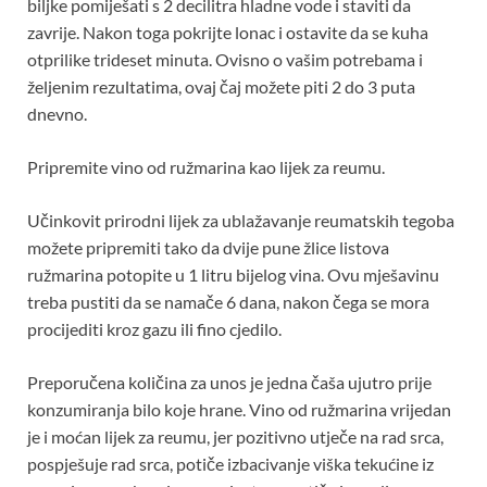
biljke pomiješati s 2 decilitra hladne vode i staviti da
zavrije. Nakon toga pokrijte lonac i ostavite da se kuha
otprilike trideset minuta. Ovisno o vašim potrebama i
željenim rezultatima, ovaj čaj možete piti 2 do 3 puta
dnevno.
Pripremite vino od ružmarina kao lijek za reumu.
Učinkovit prirodni lijek za ublažavanje reumatskih tegoba
možete pripremiti tako da dvije pune žlice listova
ružmarina potopite u 1 litru bijelog vina. Ovu mješavinu
treba pustiti da se namače 6 dana, nakon čega se mora
procijediti kroz gazu ili fino cjedilo.
Preporučena količina za unos je jedna čaša ujutro prije
konzumiranja bilo koje hrane. Vino od ružmarina vrijedan
je i moćan lijek za reumu, jer pozitivno utječe na rad srca,
pospješuje rad srca, potiče izbacivanje viška tekućine iz