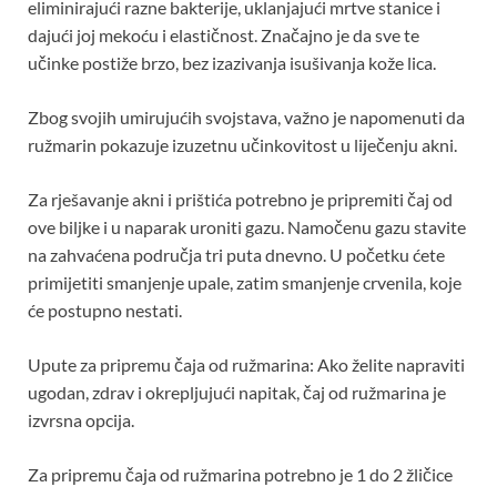
eliminirajući razne bakterije, uklanjajući mrtve stanice i
dajući joj mekoću i elastičnost. Značajno je da sve te
učinke postiže brzo, bez izazivanja isušivanja kože lica.
Zbog svojih umirujućih svojstava, važno je napomenuti da
ružmarin pokazuje izuzetnu učinkovitost u liječenju akni.
Za rješavanje akni i prištića potrebno je pripremiti čaj od
ove biljke i u naparak uroniti gazu. Namočenu gazu stavite
na zahvaćena područja tri puta dnevno. U početku ćete
primijetiti smanjenje upale, zatim smanjenje crvenila, koje
će postupno nestati.
Upute za pripremu čaja od ružmarina: Ako želite napraviti
ugodan, zdrav i okrepljujući napitak, čaj od ružmarina je
izvrsna opcija.
Za pripremu čaja od ružmarina potrebno je 1 do 2 žličice