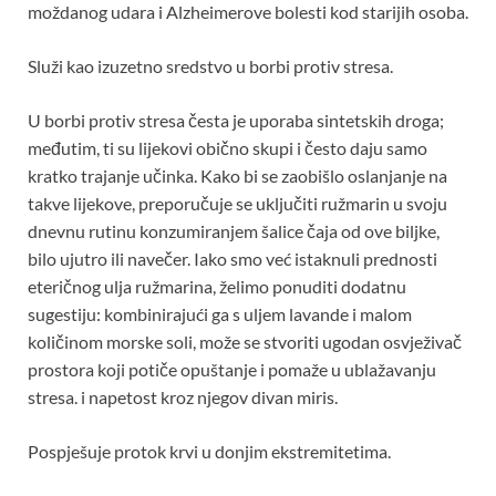
moždanog udara i Alzheimerove bolesti kod starijih osoba.
Služi kao izuzetno sredstvo u borbi protiv stresa.
U borbi protiv stresa česta je uporaba sintetskih droga;
međutim, ti su lijekovi obično skupi i često daju samo
kratko trajanje učinka. Kako bi se zaobišlo oslanjanje na
takve lijekove, preporučuje se uključiti ružmarin u svoju
dnevnu rutinu konzumiranjem šalice čaja od ove biljke,
bilo ujutro ili navečer. Iako smo već istaknuli prednosti
eteričnog ulja ružmarina, želimo ponuditi dodatnu
sugestiju: kombinirajući ga s uljem lavande i malom
količinom morske soli, može se stvoriti ugodan osvježivač
prostora koji potiče opuštanje i pomaže u ublažavanju
stresa. i napetost kroz njegov divan miris.
Pospješuje protok krvi u donjim ekstremitetima.