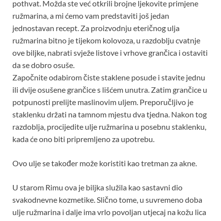
pothvat. Možda ste već otkrili brojne ljekovite primjene
ružmarina, a mi ćemo vam predstaviti još jedan
jednostavan recept. Za proizvodnju eteričnog ulja
ružmarina bitno je tijekom kolovoza, u razdoblju cvatnje
ove biljke, nabrati svježe listove i vrhove grančica i ostaviti
da se dobro osuše.
Započnite odabirom čiste staklene posude i stavite jednu
ili dvije osušene grančice s lišćem unutra. Zatim grančice u
potpunosti prelijte maslinovim uljem. Preporučljivo je
staklenku držati na tamnom mjestu dva tjedna. Nakon tog
razdoblja, procijedite ulje ružmarina u posebnu staklenku,
kada će ono biti pripremljeno za upotrebu.
Ovo ulje se također može koristiti kao tretman za akne.
U starom Rimu ova je biljka služila kao sastavni dio
svakodnevne kozmetike. Slično tome, u suvremeno doba
ulje ružmarina i dalje ima vrlo povoljan utjecaj na kožu lica