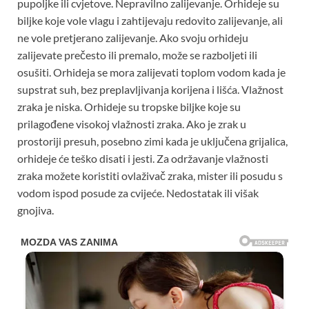
pupoljke ili cvjetove. Nepravilno zalijevanje. Orhideje su
biljke koje vole vlagu i zahtijevaju redovito zalijevanje, ali
ne vole pretjerano zalijevanje. Ako svoju orhideju
zalijevate prečesto ili premalo, može se razboljeti ili
osušiti. Orhideja se mora zalijevati toplom vodom kada je
supstrat suh, bez preplavljivanja korijena i lišća. Vlažnost
zraka je niska. Orhideje su tropske biljke koje su
prilagođene visokoj vlažnosti zraka. Ako je zrak u
prostoriji presuh, posebno zimi kada je uključena grijalica,
orhideje će teško disati i jesti. Za održavanje vlažnosti
zraka možete koristiti ovlaživač zraka, mister ili posudu s
vodom ispod posude za cvijeće. Nedostatak ili višak
gnojiva.