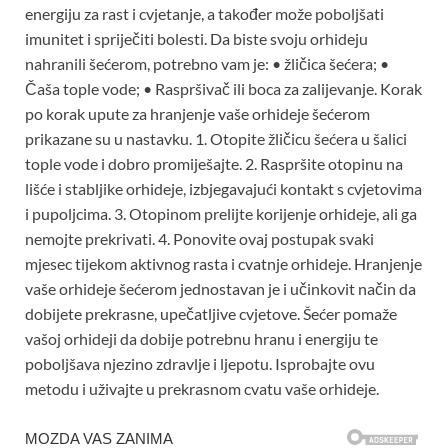
energiju za rast i cvjetanje, a također može poboljšati
imunitet i spriječiti bolesti. Da biste svoju orhideju
nahranili šećerom, potrebno vam je: • žličica šećera; •
Čaša tople vode; • Raspršivač ili boca za zalijevanje. Korak
po korak upute za hranjenje vaše orhideje šećerom
prikazane su u nastavku. 1. Otopite žličicu šećera u šalici
tople vode i dobro promiješajte. 2. Raspršite otopinu na
lišće i stabljike orhideje, izbjegavajući kontakt s cvjetovima
i pupoljcima. 3. Otopinom prelijte korijenje orhideje, ali ga
nemojte prekrivati. 4. Ponovite ovaj postupak svaki
mjesec tijekom aktivnog rasta i cvatnje orhideje. Hranjenje
vaše orhideje šećerom jednostavan je i učinkovit način da
dobijete prekrasne, upečatljive cvjetove. Šećer pomaže
vašoj orhideji da dobije potrebnu hranu i energiju te
poboljšava njezino zdravlje i ljepotu. Isprobajte ovu
metodu i uživajte u prekrasnom cvatu vaše orhideje.