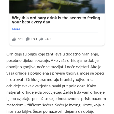
Orhideje su biljke koje zahtijevaju dodatno hranjenje,
posebno tijekom cvatnje. Ako vaša orhideja ne dobije
dovoljno gnojiva, neće se razvijati i neće cvjetati. Ako je
vaša orhideja pognojena s previše gnojiva, može se opeći
ili otrovati. Orhideje se moraju hraniti gnojivom za
orhideje svaka dva tjedna, svaki put pola doze. Kako
natjerati orhideje da procvjetaju Želite li da vam orhideje
lijepo cvjetaju, poslužite se jednostavnom i pristupačnom
metodom – žličicom šećera. Šećer je izvor glukoze, koja je
hrana za biljke. Šećer pomaže orhidejama da dobiju