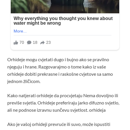
Orhideje mogu cvjetati dugo i bujno ako se pravilno
njeguju i hrane. Razgovarajmo o tome kako iz vaše
orhideje dobiti prekrasne i raskošne cvjetove sa samo
jednom žličicom.
Kako natjerati orhideje da procvjetaju Nema dovoljno ili
previše svjetla. Orhideje preferiraju jarko difuzno svjetlo,
ali ne podnose izravnu sunčevu svjetlost. orhideja
Ako je vašoj orhideji prevruće ili suvo, može ispustiti