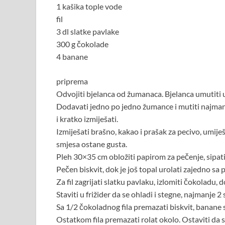
1 kašika tople vode
fil
3 dl slatke pavlake
300 g čokolade
4 banane
priprema
Odvojiti bjelanca od žumanaca. Bjelanca umutiti u č
Dodavati jedno po jedno žumance i mutiti najmanj
i kratko izmiješati.
Izmiješati brašno, kakao i prašak za pecivo, umije
smjesa ostane gusta.
Pleh 30×35 cm obložiti papirom za pečenje, sipati
Pečen biskvit, dok je još topal urolati zajedno sa 
Za fil zagrijati slatku pavlaku, izlomiti čokoladu, 
Staviti u frižider da se ohladi i stegne, najmanje 
Sa 1/2 čokoladnog fila premazati biskvit, banane st
Ostatkom fila premazati rolat okolo. Ostaviti da 