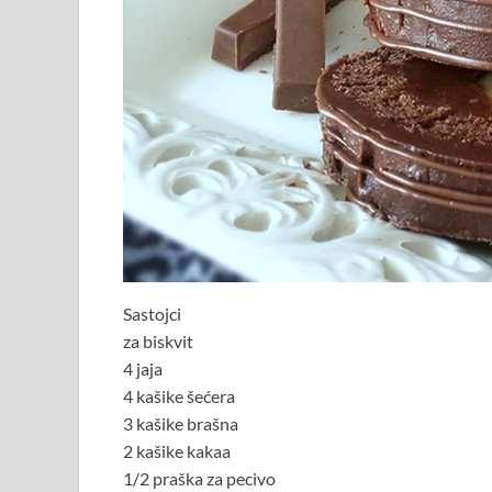
Sastojci
za biskvit
4 jaja
4 kašike šećera
3 kašike brašna
2 kašike kakaa
1/2 praška za pecivo