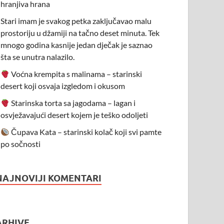
hranjiva hrana
Stari imam je svakog petka zaključavao malu
prostoriju u džamiji na tačno deset minuta. Tek
mnogo godina kasnije jedan dječak je saznao
šta se unutra nalazilo.
Voćna krempita s malinama – starinski
desert koji osvaja izgledom i okusom
Starinska torta sa jagodama – lagan i
osvježavajući desert kojem je teško odoljeti
Čupava Kata – starinski kolač koji svi pamte
po sočnosti
NAJNOVIJI KOMENTARI
ARHIVE