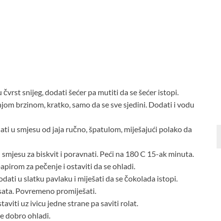
vrst snijeg, dodati šećer pa mutiti da se šećer istopi.
om brzinom, kratko, samo da se sve sjedini. Dodati i vodu
šati u smjesu od jaja ručno, špatulom, miješajući polako da
 smjesu za biskvit i poravnati. Peći na 180 C 15-ak minuta.
papirom za pečenje i ostaviti da se ohladi.
dodati u slatku pavlaku i miješati da se čokolada istopi.
2 sata. Povremeno promiješati.
aviti uz ivicu jedne strane pa saviti rolat.
se dobro ohladi.