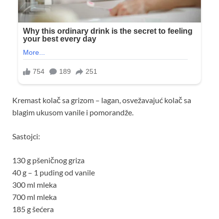
Kremast kolač sa grizom – lagan, osvežavajuć kolač sa
blagim ukusom vanile i pomorandže.
Sastojci:
130 g pšeničnog griza
40 g – 1 puding od vanile
300 ml mleka
700 ml mleka
185 g šećera