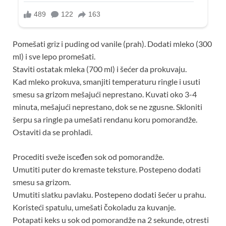
Pomešati griz i puding od vanile (prah). Dodati mleko (300
ml) i sve lepo promešati.
Staviti ostatak mleka (700 ml) i šećer da prokuvaju.
Kad mleko prokuva, smanjiti temperaturu ringle i usuti
smesu sa grizom mešajući neprestano. Kuvati oko 3-4
minuta, mešajući neprestano, dok se ne zgusne. Skloniti
šerpu sa ringle pa umešati rendanu koru pomorandže.
Ostaviti da se prohladi.
Procediti sveže isceđen sok od pomorandže.
Umutiti puter do kremaste teksture. Postepeno dodati
smesu sa grizom.
Umutiti slatku pavlaku. Postepeno dodati šećer u prahu.
Koristeći spatulu, umešati čokoladu za kuvanje.
Potapati keks u sok od pomorandže na 2 sekunde, otresti