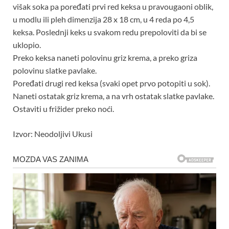
višak soka pa poređati prvi red keksa u pravougaoni oblik,
u modlu ili pleh dimenzija 28 x 18 cm, u 4 reda po 4,5
keksa. Poslednji keks u svakom redu prepoloviti da bi se
uklopio.
Preko keksa naneti polovinu griz krema, a preko griza
polovinu slatke pavlake.
Poređati drugi red keksa (svaki opet prvo potopiti u sok).
Naneti ostatak griz krema, a na vrh ostatak slatke pavlake.
Ostaviti u frižider preko noći.
Izvor: Neodoljivi Ukusi