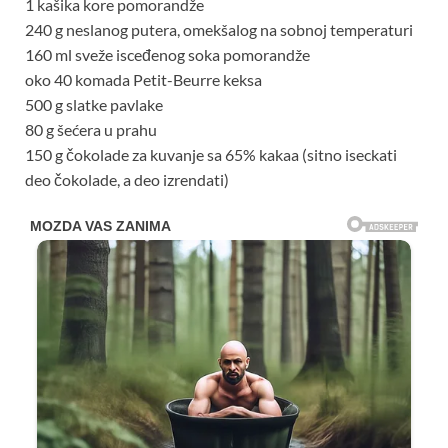
1 kašika kore pomorandže
240 g neslanog putera, omekšalog na sobnoj temperaturi
160 ml sveže isceđenog soka pomorandže
oko 40 komada Petit-Beurre keksa
500 g slatke pavlake
80 g šećera u prahu
150 g čokolade za kuvanje sa 65% kakaa (sitno iseckati
deo čokolade, a deo izrendati)