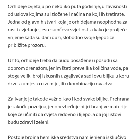
Orhideje cvjetaju po nekoliko puta godišnje, u zavisnosti
od uslova kojima su izložene i načina na koji ih tretirate.
Jedna od glavnih stvari koja je orhidejama neophodna za
rast i cvjetanje, jeste sunčeva svjetlost, a kako je proljeće
vrijeme kada su dani duži, slobodno svoje ljepotice
približite prozoru.
Uz to, orhideje treba da budu posađene u posudu sa
dobrom drenažom, jer im šteti prevelika količina vode, pa
stoga veliki broj iskusnih uzgajivača sadi ovu biljku u koru
drveta umjesto u zemlju, ili u kombinaciju ova dva.
Zalivanje je takođe važno, kao i kod svake biljke. Prehrana
je takođe poželjna, jer obezbeđuje biljci hranjive materije
koje će učiniti da cvjeta redovno i lijepo, a da joj listovi
budu zdravi i zeleni.
Postoje brojna hemijska sredstva namijenjena isključivo