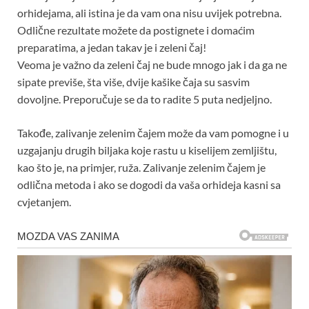
orhidejama, ali istina je da vam ona nisu uvijek potrebna.
Odlične rezultate možete da postignete i domaćim
preparatima, a jedan takav je i zeleni čaj!
Veoma je važno da zeleni čaj ne bude mnogo jak i da ga ne
sipate previše, šta više, dvije kašike čaja su sasvim
dovoljne. Preporučuje se da to radite 5 puta nedjeljno.
Takođe, zalivanje zelenim čajem može da vam pomogne i u
uzgajanju drugih biljaka koje rastu u kiselijem zemljištu,
kao što je, na primjer, ruža. Zalivanje zelenim čajem je
odlična metoda i ako se dogodi da vaša orhideja kasni sa
cvjetanjem.