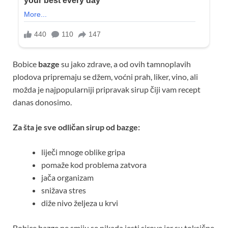
Bobice
bazge
su jako zdrave, a od ovih tamnoplavih
plodova pripremaju se džem, voćni prah, liker, vino, ali
možda je najpopularniji pripravak sirup čiji vam recept
danas donosimo.
Za šta je sve odličan sirup od bazge:
liječi mnoge oblike gripa
pomaže kod problema zatvora
jača organizam
snižava stres
diže nivo željeza u krvi
Bobice bazge ne smiju se nikada jesti sirove jer su toksične