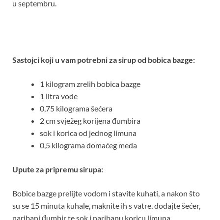
u septembru.
Sastojci koji u vam potrebni za sirup od bobica bazge:
1 kilogram zrelih bobica bazge
1 litra vode
0,75 kilograma šećera
2 cm svježeg korijena đumbira
sok i korica od jednog limuna
0,5 kilograma domaćeg meda
Upute za pripremu sirupa:
Bobice bazge prelijte vodom i stavite kuhati, a nakon što
su se 15 minuta kuhale, maknite ih s vatre, dodajte šećer,
naribani đumbir te sok i naribanu koricu limuna.