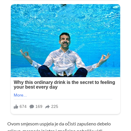
Ovom smjesom uspjela je da očisti zapušeno debelo
crijevo, masnoće iz jetre i značajno poboljša vid!