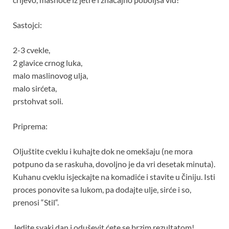
Sastojci:
2-3 cvekle,
2 glavice crnog luka,
malo maslinovog ulja,
malo sirćeta,
prstohvat soli.
Priprema:
Oljuštite cveklu i kuhajte dok ne omekšaju (ne mora
potpuno da se raskuha, dovoljno je da vri desetak minuta).
Kuhanu cveklu isjeckajte na komadiće i stavite u činiju. Isti
proces ponovite sa lukom, pa dodajte ulje, sirće i so,
prenosi “Stil“.
Jedite svaki dan i oduševit ćete se brzim rezultatom!