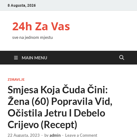
8 Augusta, 2026
24h Za Vas
sve na jednom mjestu
MAIN MENU
ZDRAVLJE
Smjesa Koja Čuda Čini:
Žena (60) Popravila Vid,
Očistila Jetru I Debelo
Crijevo (Recept)
22 Augusta, 2023
-
by
admin
-
Leave a Comment