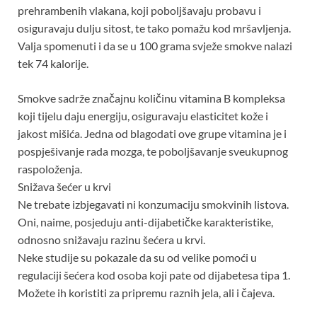
prehrambenih vlakana, koji poboljšavaju probavu i
osiguravaju dulju sitost, te tako pomažu kod mršavljenja.
Valja spomenuti i da se u 100 grama svježe smokve nalazi
tek 74 kalorije.
Smokve sadrže značajnu količinu vitamina B kompleksa
koji tijelu daju energiju, osiguravaju elasticitet kože i
jakost mišića. Jedna od blagodati ove grupe vitamina je i
pospješivanje rada mozga, te poboljšavanje sveukupnog
raspoloženja.
Snižava šećer u krvi
Ne trebate izbjegavati ni konzumaciju smokvinih listova.
Oni, naime, posjeduju anti-dijabetičke karakteristike,
odnosno snižavaju razinu šećera u krvi.
Neke studije su pokazale da su od velike pomoći u
regulaciji šećera kod osoba koji pate od dijabetesa tipa 1.
Možete ih koristiti za pripremu raznih jela, ali i čajeva.