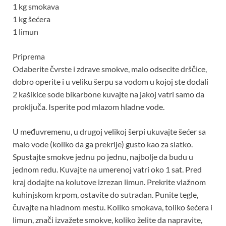
1 kg smokava
1 kg šećera
1 limun
Priprema
Odaberite čvrste i zdrave smokve, malo odsecite drščice,
dobro operite i u veliku šerpu sa vodom u kojoj ste dodali
2 kašikice sode bikarbone kuvajte na jakoj vatri samo da
proključa. Isperite pod mlazom hladne vode.
U međuvremenu, u drugoj velikoj šerpi ukuvajte šećer sa
malo vode (koliko da ga prekrije) gusto kao za slatko.
Spustajte smokve jednu po jednu, najbolje da budu u
jednom redu. Kuvajte na umerenoj vatri oko 1 sat. Pred
kraj dodajte na kolutove izrezan limun. Prekrite vlažnom
kuhinjskom krpom, ostavite do sutradan. Punite tegle,
čuvajte na hladnom mestu. Koliko smokava, toliko šećera i
limun, znači izvažete smokve, koliko želite da napravite,