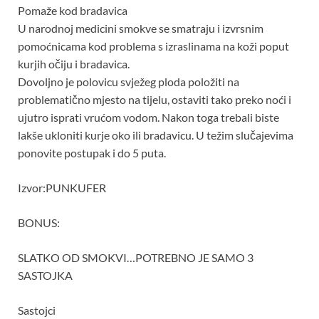
Pomaže kod bradavica
U narodnoj medicini smokve se smatraju i izvrsnim
pomoćnicama kod problema s izraslinama na koži poput
kurjih očiju i bradavica.
Dovoljno je polovicu svježeg ploda položiti na
problematično mjesto na tijelu, ostaviti tako preko noći i
ujutro isprati vrućom vodom. Nakon toga trebali biste
lakše ukloniti kurje oko ili bradavicu. U težim slučajevima
ponovite postupak i do 5 puta.
Izvor:PUNKUFER
BONUS:
SLATKO OD SMOKVI…POTREBNO JE SAMO 3
SASTOJKA
Sastojci