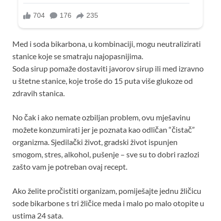
Med i soda bikarbona, u kombinaciji, mogu neutralizirati
stanice koje se smatraju najopasnijima.
Soda sirup pomaže dostaviti javorov sirup ili med izravno
u štetne stanice, koje troše do 15 puta više glukoze od
zdravih stanica.
No čak i ako nemate ozbiljan problem, ovu mješavinu
možete konzumirati jer je poznata kao odličan “čistač”
organizma. Sjedilački život, gradski život ispunjen
smogom, stres, alkohol, pušenje – sve su to dobri razlozi
zašto vam je potreban ovaj recept.
Ako želite pročistiti organizam, pomiješajte jednu žličicu
sode bikarbone s tri žličice meda i malo po malo otopite u
ustima 24 sata.