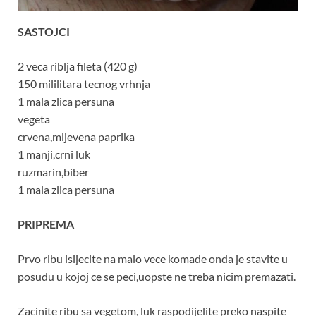
SASTOJCI
2 veca riblja fileta (420 g)
150 mililitara tecnog vrhnja
1 mala zlica persuna
vegeta
crvena,mljevena paprika
1 manji,crni luk
ruzmarin,biber
1 mala zlica persuna
PRIPREMA
Prvo ribu isijecite na malo vece komade onda je stavite u
posudu u kojoj ce se peci,uopste ne treba nicim premazati.
Zacinite ribu sa vegetom, luk raspodijelite preko naspite