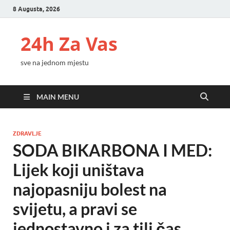
8 Augusta, 2026
24h Za Vas
sve na jednom mjestu
MAIN MENU
ZDRAVLJE
SODA BIKARBONA I MED:
Lijek koji uništava
najopasniju bolest na
svijetu, a pravi se
jednostavno i za tili čas…