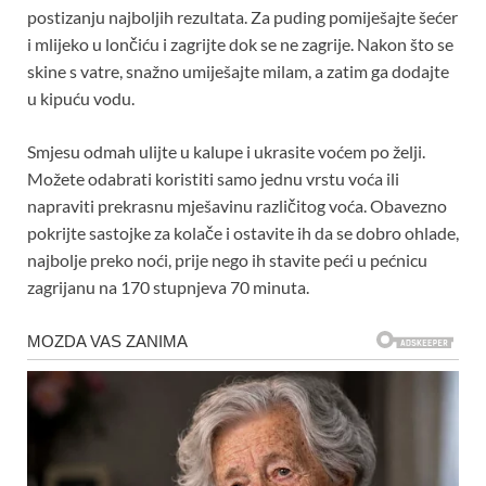
postizanju najboljih rezultata. Za puding pomiješajte šećer
i mlijeko u lončiću i zagrijte dok se ne zagrije. Nakon što se
skine s vatre, snažno umiješajte milam, a zatim ga dodajte
u kipuću vodu.
Smjesu odmah ulijte u kalupe i ukrasite voćem po želji.
Možete odabrati koristiti samo jednu vrstu voća ili
napraviti prekrasnu mješavinu različitog voća. Obavezno
pokrijte sastojke za kolače i ostavite ih da se dobro ohlade,
najbolje preko noći, prije nego ih stavite peći u pećnicu
zagrijanu na 170 stupnjeva 70 minuta.