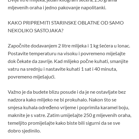
mljevenih oraha i jedno pakovanje napolitanki.
KAKO PRIPREMITI STARINSKE OBLATNE OD SAMO
NEKOLIKO SASTOJAKA?
Započnite dodavanjem 2 litre mlijeka i 1 kg šećera u lonac.
Postavite temperaturu na visoku i povremeno miješajte
dok čekate da zavrije. Kad mlijeko počne kuhati, smanjite
vatru na srednju i nastavite kuhati 1 sat i 40 minuta,
povremeno miješajući.
Važno je da budete blizu posude i da je ne ostavljate bez
nadzora kako mlijeko ne bi prokuhalo. Nakon što se
smjesa kuhala određeno vrijeme i poprimila karamel boju,
maknite je s vatre. Zatim umiješajte 250 g mljevenih oraha,
temeljito promiješajte kako biste bili sigurni da se sve
dobro sjedinilo.