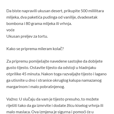
Da biste napravili ukusan desert, prikupite 500 mililitara
mlijeka, dva paketića pudinga od vanilije, dvadesetak
bombona i 80 grama mlijeka ili vrhnja.
voće
Ukusan preljev za tortu.
Kako se priprema mileram kolač?
Za pripremu pomiješajte navedene sastojke da dobijete
gusto tijesto. Ostavite tijesto da odstoji u hladnjaku
otprilike 45 minuta. Nakon toga razvaljajte tijesto i lagano
ga utisnite u dno i stranice okruglog kalupa namazanog
margarinom i malo pobrašnjenog.
Važno: U slučaju da vam je tijesto presuho, to možete
riješiti tako da ga izmrvite i dodate žlicu kiselog vrhnja ili
malo maslaca. Ova izmjena je sigurna i pomoći će u