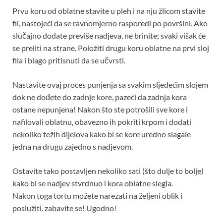
Prvu koru od oblatne stavite u pleh i na nju žlicom stavite
fil, nastojeći da se ravnomjerno rasporedi po površini. Ako
slučajno dodate previše nadjeva, ne brinite; svaki višak će
se preliti na strane. Položiti drugu koru oblatne na prvi sloj
fila i blago pritisnuti da se učvrsti.
Nastavite ovaj proces punjenja sa svakim sljedećim slojem
dok ne dođete do zadnje kore, pazeći da zadnja kora
ostane nepunjena! Nakon što ste potrošili sve kore i
nafilovali oblatnu, obavezno ih pokriti krpom i dodati
nekoliko težih dijelova kako bi se kore uredno slagale
jedna na drugu zajedno s nadjevom.
Ostavite tako postavljen nekoliko sati (što dulje to bolje)
kako bi se nadjev stvrdnuo i kora oblatne slegla.
Nakon toga tortu možete narezati na željeni oblik i
poslužiti. zabavite se! Ugodno!