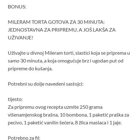
BONUS:
MILERAM TORTA GOTOVA ZA 30 MINUTA:
JEDNOSTAVNA ZA PRIPREMU, A JOŠ LAKŠA ZA
UŽIVANJE!
Uživajte u divnoj Mileram torti, slastici koja se priprema u
samo 30 minuta, a koja omogućuje brz i ugodan put od
pripreme do kušanja.
Potrebni su dolje navedeni sastojci:
tijesto:
Za pripremu ovog recepta uzmite 250 grama
višenamjenskog brašna, 10 bombona, 1 paketić praška za
pecivo, 1 paketić vanilin šećera, 8 žlica maslaca i 1 jaje.
Potrebno za fil: