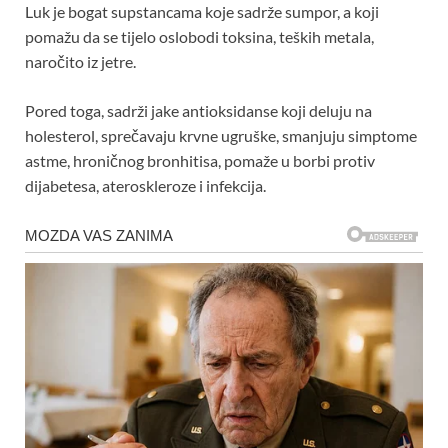
Luk je bogat supstancama koje sadrže sumpor, a koji
pomažu da se tijelo oslobodi toksina, teških metala,
naročito iz jetre.
Pored toga, sadrži jake antioksidanse koji deluju na
holesterol, sprečavaju krvne ugruške, smanjuju simptome
astme, hroničnog bronhitisa, pomaže u borbi protiv
dijabetesa, ateroskleroze i infekcija.