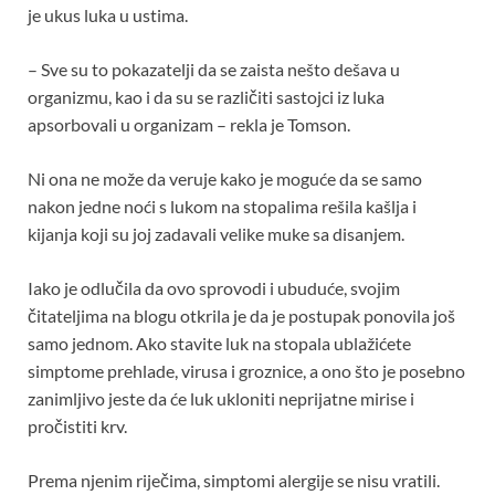
je ukus luka u ustima.
– Sve su to pokazatelji da se zaista nešto dešava u
organizmu, kao i da su se različiti sastojci iz luka
apsorbovali u organizam – rekla je Tomson.
Ni ona ne može da veruje kako je moguće da se samo
nakon jedne noći s lukom na stopalima rešila kašlja i
kijanja koji su joj zadavali velike muke sa disanjem.
Iako je odlučila da ovo sprovodi i ubuduće, svojim
čitateljima na blogu otkrila je da je postupak ponovila još
samo jednom. Ako stavite luk na stopala ublažićete
simptome prehlade, virusa i groznice, a ono što je posebno
zanimljivo jeste da će luk ukloniti neprijatne mirise i
pročistiti krv.
Prema njenim riječima, simptomi alergije se nisu vratili.