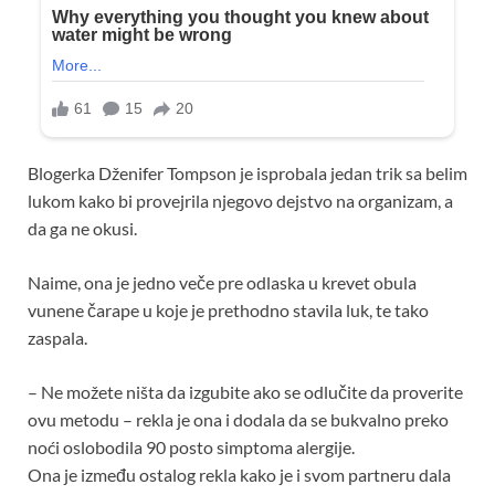
Blogerka Dženifer Tompson je isprobala jedan trik sa belim
lukom kako bi provejrila njegovo dejstvo na organizam, a
da ga ne okusi.
Naime, ona je jedno veče pre odlaska u krevet obula
vunene čarape u koje je prethodno stavila luk, te tako
zaspala.
– Ne možete ništa da izgubite ako se odlučite da proverite
ovu metodu – rekla je ona i dodala da se bukvalno preko
noći oslobodila 90 posto simptoma alergije.
Ona je između ostalog rekla kako je i svom partneru dala