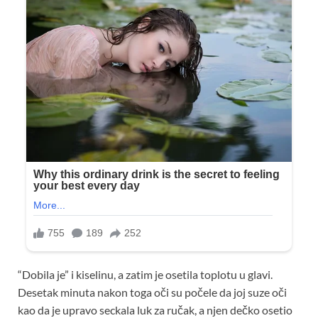
“Dobila je” i kiselinu, a zatim je osetila toplotu u glavi.
Desetak minuta nakon toga oči su počele da joj suze oči
kao da je upravo seckala luk za ručak, a njen dečko osetio