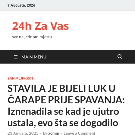
7 Augusta, 2026
24h Za Vas
sve na jednom mjestu
MAIN MENU
ZANIMLJIVOSTI
STAVILA JE BIJELI LUK U
ČARAPE PRIJE SPAVANJA:
Iznenadila se kad je ujutro
ustala, evo šta se dogodilo
23 Januara, 2025
-
by
admin
-
Leave a Comment