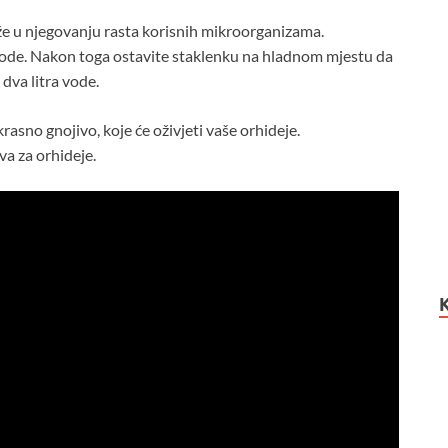
že u njegovanju rasta korisnih mikroorganizama.
ode. Nakon toga ostavite staklenku na hladnom mjestu da
 dva litra vode.
sno gnojivo, koje će oživjeti vaše orhideje.
a za orhideje.