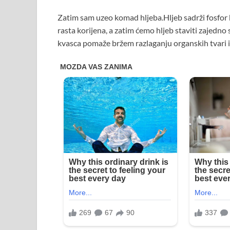
Zatim sam uzeo komad hljeba.Hljeb sadrži fosfor k
rasta korijena, a zatim ćemo hljeb staviti zajedn
kvasca pomaže bržem razlaganju organskih tvari i 