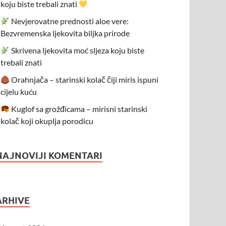
koju biste trebali znati
Nevjerovatne prednosti aloe vere:
Bezvremenska ljekovita biljka prirode
Skrivena ljekovita moć sljeza koju biste
trebali znati
Orahnjača – starinski kolač čiji miris ispuni
cijelu kuću
Kuglof sa grožđicama – mirisni starinski
kolač koji okuplja porodicu
NAJNOVIJI KOMENTARI
ARHIVE