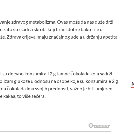
žavanje zdravog metabolizma. Ovas može da nas duže drži
e zato što sadrži skrobi koji hrani dobre bakterije u
že. Zdrava crijeva imaju značajnog udela u držanju apetita
oji su dnevno konzumirali 2 g tamne čokolade koja sadrži
bolizam glukoze u odnosu na osobe koje su konzumirale 2 g
a čokolada ima svojih prednosti, važno je biti umjeren i
e kakaa, to više šećera.