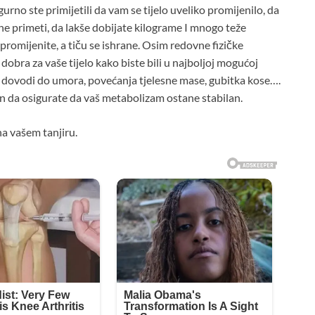
rno ste primijetili da vam se tijelo uveliko promijenilo, da
o ne primeti, da lakše dobijate kilograme I mnogo teže
promijenite, a tiču se ishrane. Osim redovne fizičke
dobra za vaše tijelo kako biste bili u najboljoj mogućoj
 dovodi do umora, povećanja tjelesne mase, gubitka kose….
in da osigurate da vaš metabolizam ostane stabilan.
a vašem tanjiru.