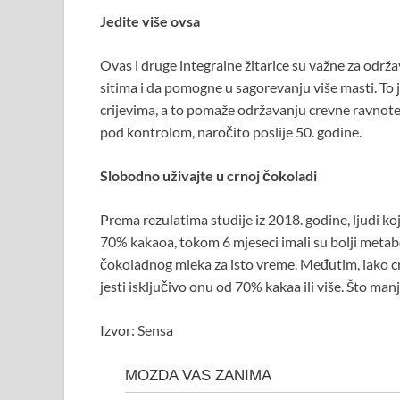
Jedite više ovsa
Ovas i druge integralne žitarice su važne za odr
sitima i da pomogne u sagorevanju više masti. To j
crijevima, a to pomaže održavanju crevne ravnote
pod kontrolom, naročito poslije 50. godine.
Slobodno uživajte u crnoj čokoladi
Prema rezulatima studije iz 2018. godine, ljudi k
70% kakaoa, tokom 6 mjeseci imali su bolji meta
čokoladnog mleka za isto vreme. Međutim, iako crn
jesti isključivo onu od 70% kakaa ili više. Što manj
Izvor: Sensa