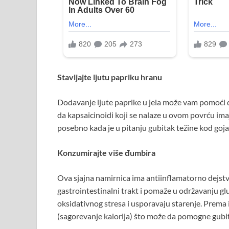
Stavljajte ljutu papriku hranu
Dodavanje ljute paprike u jela može vam pomoći 
da kapsaicinoidi koji se nalaze u ovom povrću im
posebno kada je u pitanju gubitak težine kod goj
Konzumirajte više đumbira
Ova sjajna namirnica ima antiinflamatorno dejstvo
gastrointestinalni trakt i pomaže u održavanju gl
oksidativnog stresa i usporavaju starenje. Prem
(sagorevanje kalorija) što može da pomogne gubit