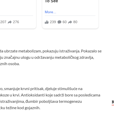
da ubrzate metabolizam, pokazuju istraživanja. Pokazalo se
aju značajnu ulogu u održavanju metaboličkog zdravlja,
aznih osoba.
, smanjuje krvni pritisak, djeluje stimulišuće na
ukoze u krvi. Antioksidanti koje sadrži bore sa posledicama
a istraživanjima, đumbir poboljšava termogenezu
ku težine kod gojaznih.