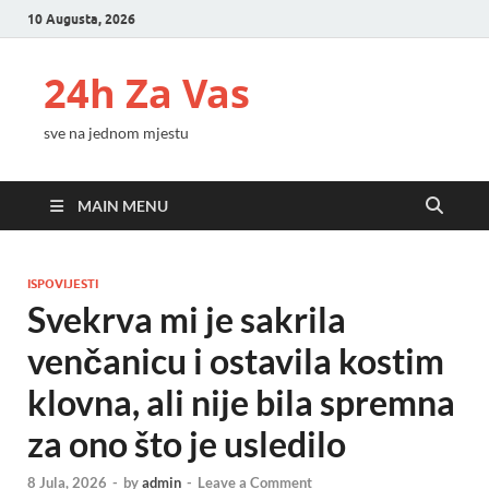
10 Augusta, 2026
24h Za Vas
sve na jednom mjestu
MAIN MENU
ISPOVIJESTI
Svekrva mi je sakrila
venčanicu i ostavila kostim
klovna, ali nije bila spremna
za ono što je usledilo
8 Jula, 2026
-
by
admin
-
Leave a Comment