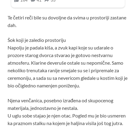
Te četiri reči bile su dovoljne da svima u prostoriji zastane
dah.
Šok koji je zaledio prostoriju
Napolju je padala kiša, a zvuk kapi koje su udarale o
prozore starog dvorca stvarao je gotovo nestvarnu
atmosferu. Klarine deveruše ostale su nepomične. Samo
nekoliko trenutaka ranije smejale su se i pripremale za
ceremoniju, a sada su sa nevericom gledale u kostim koji je
bio očigledno namenjen poniženju.
Njena venčanica, posebno izrađena od skupocenog
materijala, jednostavno je nestala.
U uglu sobe stajao je njen otac. Pogled mu je bio usmeren
ka praznom stalku na kojem je haljina visila još tog jutra.