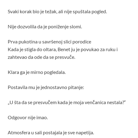
Svaki korak bio je težak, ali nije spuštala pogled.
Nije dozvolila da je poniženje slomi.
Prva pukotina u savršenoj slici porodice
Kada je stigla do oltara, Benet ju je povukao za ruku i
zahtevao da ode da se presvuče.
Klara ga je mirno pogledala.
Postavila mu je jednostavno pitanje:
„U šta da se presvučem kada je moja venčanica nestala?“
Odgovor nije imao.
Atmosfera u sali postajala je sve napetija.