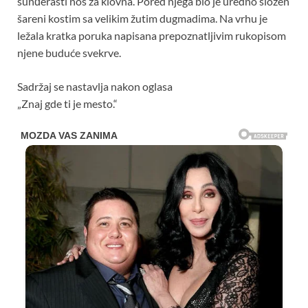
sunđerasti nos za klovna. Pored njega bio je uredno složen
šareni kostim sa velikim žutim dugmadima. Na vrhu je
ležala kratka poruka napisana prepoznatljivim rukopisom
njene buduće svekrve.
Sadržaj se nastavlja nakon oglasa
„Znaj gde ti je mesto.“