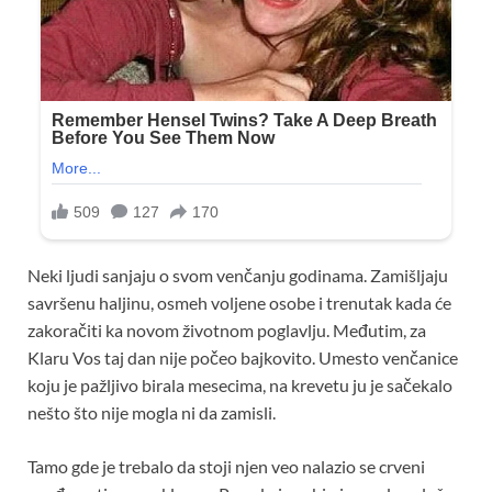
Neki ljudi sanjaju o svom venčanju godinama. Zamišljaju
savršenu haljinu, osmeh voljene osobe i trenutak kada će
zakoračiti ka novom životnom poglavlju. Međutim, za
Klaru Vos taj dan nije počeo bajkovito. Umesto venčanice
koju je pažljivo birala mesecima, na krevetu ju je sačekalo
nešto što nije mogla ni da zamisli.
Tamo gde je trebalo da stoji njen veo nalazio se crveni