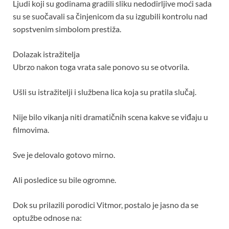
Ljudi koji su godinama gradili sliku nedodirljive moći sada
su se suočavali sa činjenicom da su izgubili kontrolu nad
sopstvenim simbolom prestiža.
Dolazak istražitelja
Ubrzo nakon toga vrata sale ponovo su se otvorila.
Ušli su istražitelji i službena lica koja su pratila slučaj.
Nije bilo vikanja niti dramatičnih scena kakve se viđaju u
filmovima.
Sve je delovalo gotovo mirno.
Ali posledice su bile ogromne.
Dok su prilazili porodici Vitmor, postalo je jasno da se
optužbe odnose na: