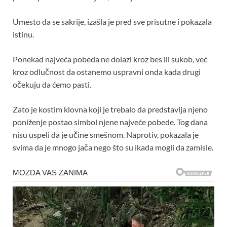
Umesto da se sakrije, izašla je pred sve prisutne i pokazala
istinu.
Ponekad najveća pobeda ne dolazi kroz bes ili sukob, već
kroz odlučnost da ostanemo uspravni onda kada drugi
očekuju da ćemo pasti.
Zato je kostim klovna koji je trebalo da predstavlja njeno
poniženje postao simbol njene najveće pobede. Tog dana
nisu uspeli da je učine smešnom. Naprotiv, pokazala je
svima da je mnogo jača nego što su ikada mogli da zamisle.