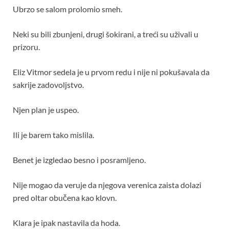
Ubrzo se salom prolomio smeh.
Neki su bili zbunjeni, drugi šokirani, a treći su uživali u
prizoru.
Eliz Vitmor sedela je u prvom redu i nije ni pokušavala da
sakrije zadovoljstvo.
Njen plan je uspeo.
Ili je barem tako mislila.
Benet je izgledao besno i posramljeno.
Nije mogao da veruje da njegova verenica zaista dolazi
pred oltar obučena kao klovn.
Klara je ipak nastavila da hoda.