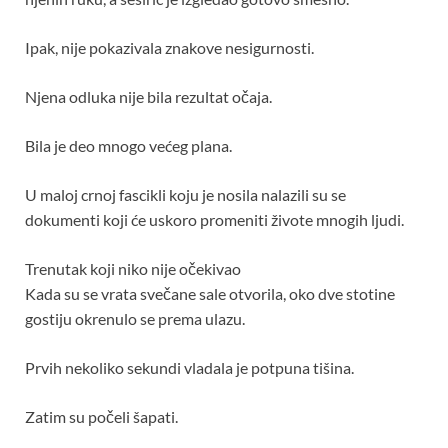
Ipak, nije pokazivala znakove nesigurnosti.
Njena odluka nije bila rezultat očaja.
Bila je deo mnogo većeg plana.
U maloj crnoj fascikli koju je nosila nalazili su se
dokumenti koji će uskoro promeniti živote mnogih ljudi.
Trenutak koji niko nije očekivao
Kada su se vrata svečane sale otvorila, oko dve stotine
gostiju okrenulo se prema ulazu.
Prvih nekoliko sekundi vladala je potpuna tišina.
Zatim su počeli šapati.