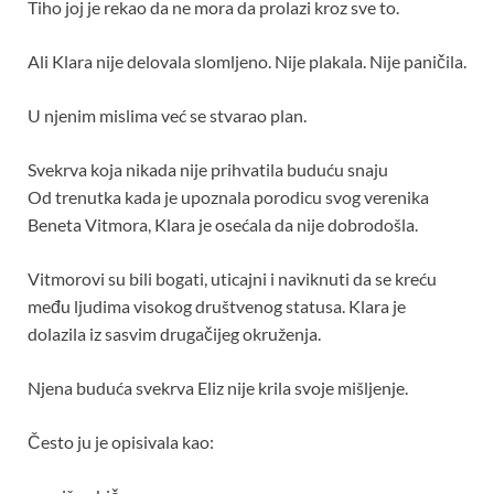
Tiho joj je rekao da ne mora da prolazi kroz sve to.
Ali Klara nije delovala slomljeno. Nije plakala. Nije paničila.
U njenim mislima već se stvarao plan.
Svekrva koja nikada nije prihvatila buduću snaju
Od trenutka kada je upoznala porodicu svog verenika
Beneta Vitmora, Klara je osećala da nije dobrodošla.
Vitmorovi su bili bogati, uticajni i naviknuti da se kreću
među ljudima visokog društvenog statusa. Klara je
dolazila iz sasvim drugačijeg okruženja.
Njena buduća svekrva Eliz nije krila svoje mišljenje.
Često ju je opisivala kao: