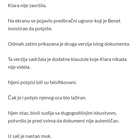
Klara nije završila.
Na ekranu se pojavio predbračni ugovor koji je Benet
insistirao da potpiše.
Odmah zatim prikazana je druga verzija istog dokumenta.
Ta verzija sadržala je dodatne klauzule koje Klara nikada
nije videla.
Njeni potpisi bili su falsifikovani.
Čak je i potpis njenog oca bio lažiran.
Njen otac, bivši sudija sa dugogodišnjim iskustvom,
potvrdio je pred svima da dokument nije autentičan.
U sali je nastao muk.