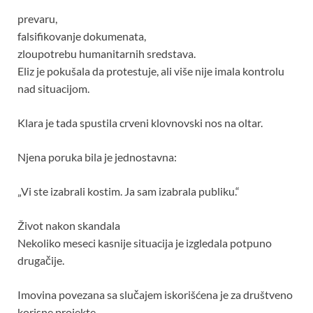
prevaru,
falsifikovanje dokumenata,
zloupotrebu humanitarnih sredstava.
Eliz je pokušala da protestuje, ali više nije imala kontrolu
nad situacijom.
Klara je tada spustila crveni klovnovski nos na oltar.
Njena poruka bila je jednostavna:
„Vi ste izabrali kostim. Ja sam izabrala publiku.“
Život nakon skandala
Nekoliko meseci kasnije situacija je izgledala potpuno
drugačije.
Imovina povezana sa slučajem iskorišćena je za društveno
korisne projekte.