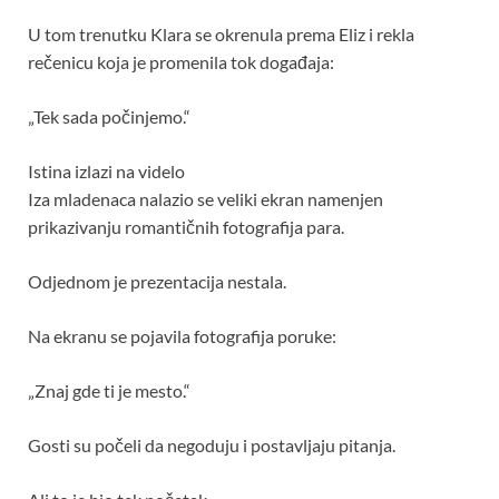
U tom trenutku Klara se okrenula prema Eliz i rekla
rečenicu koja je promenila tok događaja:
„Tek sada počinjemo.“
Istina izlazi na videlo
Iza mladenaca nalazio se veliki ekran namenjen
prikazivanju romantičnih fotografija para.
Odjednom je prezentacija nestala.
Na ekranu se pojavila fotografija poruke:
„Znaj gde ti je mesto.“
Gosti su počeli da negoduju i postavljaju pitanja.