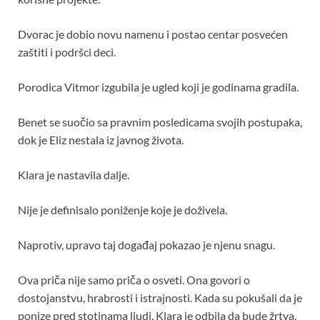
Dvorac je dobio novu namenu i postao centar posvećen
zaštiti i podršci deci.
Porodica Vitmor izgubila je ugled koji je godinama gradila.
Benet se suočio sa pravnim posledicama svojih postupaka,
dok je Eliz nestala iz javnog života.
Klara je nastavila dalje.
Nije je definisalo poniženje koje je doživela.
Naprotiv, upravo taj događaj pokazao je njenu snagu.
Ova priča nije samo priča o osveti. Ona govori o
dostojanstvu, hrabrosti i istrajnosti. Kada su pokušali da je
ponize pred stotinama ljudi, Klara je odbila da bude žrtva.