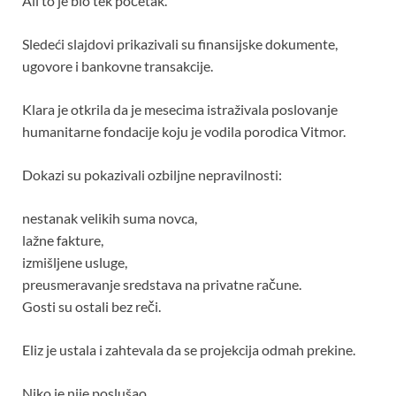
Ali to je bio tek početak.
Sledeći slajdovi prikazivali su finansijske dokumente,
ugovore i bankovne transakcije.
Klara je otkrila da je mesecima istraživala poslovanje
humanitarne fondacije koju je vodila porodica Vitmor.
Dokazi su pokazivali ozbiljne nepravilnosti:
nestanak velikih suma novca,
lažne fakture,
izmišljene usluge,
preusmeravanje sredstava na privatne račune.
Gosti su ostali bez reči.
Eliz je ustala i zahtevala da se projekcija odmah prekine.
Niko je nije poslušao.