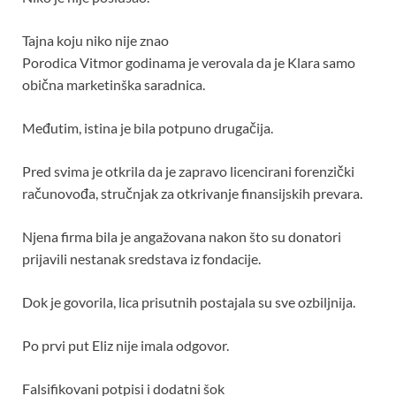
Tajna koju niko nije znao
Porodica Vitmor godinama je verovala da je Klara samo
obična marketinška saradnica.
Međutim, istina je bila potpuno drugačija.
Pred svima je otkrila da je zapravo licencirani forenzički
računovođa, stručnjak za otkrivanje finansijskih prevara.
Njena firma bila je angažovana nakon što su donatori
prijavili nestanak sredstava iz fondacije.
Dok je govorila, lica prisutnih postajala su sve ozbiljnija.
Po prvi put Eliz nije imala odgovor.
Falsifikovani potpisi i dodatni šok