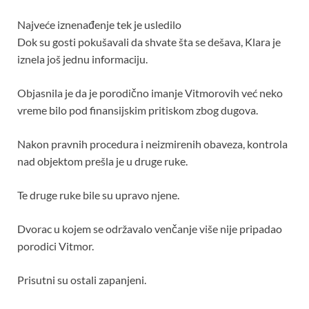
Najveće iznenađenje tek je usledilo
Dok su gosti pokušavali da shvate šta se dešava, Klara je
iznela još jednu informaciju.
Objasnila je da je porodično imanje Vitmorovih već neko
vreme bilo pod finansijskim pritiskom zbog dugova.
Nakon pravnih procedura i neizmirenih obaveza, kontrola
nad objektom prešla je u druge ruke.
Te druge ruke bile su upravo njene.
Dvorac u kojem se održavalo venčanje više nije pripadao
porodici Vitmor.
Prisutni su ostali zapanjeni.