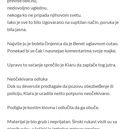
previše običnu,
nedovoljno uglednu,
nekoga ko ne pripada njihovom svetu.
Iako je sve to bilo izgovarano na suptilan način, poruka je
bila jasna.
Najviše ju je bolela činjenica da je Benet uglavnom ćutao.
Ponekad bi se čak i nasmejao komentarima svoje majke.
Upravo to sećanje sprečilo je Klaru da zaplače tog jutra.
Neočekivana odluka
Dok su deveruše predlagale da pozovu obezbeđenje ili
policiju, Klara je uradila nešto potpuno neočekivano.
Podigla je kostim klovna i odlučila da ga obuče.
Materijal je bio grub i neprijatan. Široki rukavi visili su sa
njenih ruku, a šeširić je izgledao gotovo smešno.