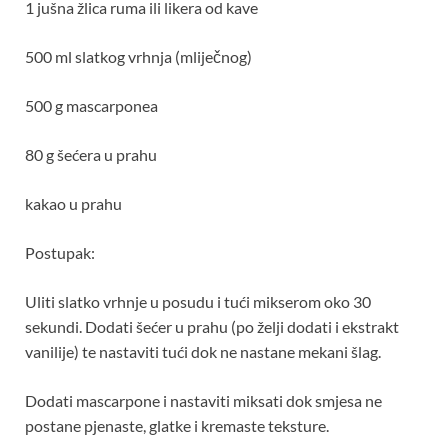
1 jušna žlica ruma ili likera od kave
500 ml slatkog vrhnja (mliječnog)
500 g mascarponea
80 g šećera u prahu
kakao u prahu
Postupak:
Uliti slatko vrhnje u posudu i tući mikserom oko 30
sekundi. Dodati šećer u prahu (po želji dodati i ekstrakt
vanilije) te nastaviti tući dok ne nastane mekani šlag.
Dodati mascarpone i nastaviti miksati dok smjesa ne
postane pjenaste, glatke i kremaste teksture.