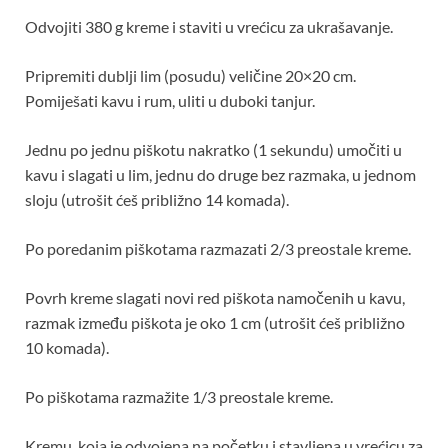
Odvojiti 380 g kreme i staviti u vrećicu za ukrašavanje.
Pripremiti dublji lim (posudu) veličine 20×20 cm.
Pomiješati kavu i rum, uliti u duboki tanjur.
Jednu po jednu piškotu nakratko (1 sekundu) umočiti u
kavu i slagati u lim, jednu do druge bez razmaka, u jednom
sloju (utrošit ćeš približno 14 komada).
Po poredanim piškotama razmazati 2/3 preostale kreme.
Povrh kreme slagati novi red piškota namočenih u kavu,
razmak između piškota je oko 1 cm (utrošit ćeš približno
10 komada).
Po piškotama razmažite 1/3 preostale kreme.
Kremu, koja je odvojena na početku i stavljena u vrećicu za