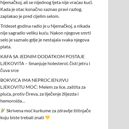
Njemačkoj, ali se nijednog ljeta nije vraćao kući.
Kada je otac konačno saznao pravi razlog,
zaplakao je pred cijelim selom.
Trideset godina radio je u Njemačkoj, a nikada
nije sagradio veliku kuću. Nakon njegove smrti
selo je saznalo gdje je nestajala svaka njegova
plata.
KAFA SA JEDNIM DODATKOM POSTAJE
LJEKOVITA – Smanjuje holesterol, čisti jetru i
čuva srce
BOKVICA IMA NEPROCJENJIVU
LJEKOVITU MOĆ: Melem za lice, zaštita za
pluća, protiv čireva, za liječenje žlijezda i
hemoroida…
Skrivena moć kurkume za zdravlje štitnjače
koju biste trebali znati