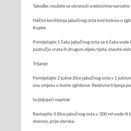
Također, možete se okrenuti sredstvima narodne me
Načini korištenja jabučnog octa kod bolova u zg
Kupke
Pomiješajte 1 čašu jabučnog octa sa 6 čaša vode i
području vrata ili drugom dijelu tijela, stavite ob
Trljanje
Pomiješajte 2 jušne žlice jabučnog octa s 1 jušno
ovu smjesu u bolne zglobove. Redovna trljanja po
Iscjeljujući napitak
Rastopite 3 žlice jabučnog octa u 300 ml vode ili
dnevno, prije obroka.