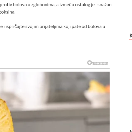
 protiv bolova u zglobovima, a između ostalog je i snažan
toksina.
i ispričajte svojim prijateljima koji pate od bolova u