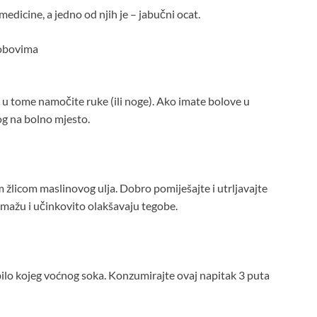
dicine, a jedno od njih je – jabučni ocat.
lobovima
 u tome namočite ruke (ili noge). Ako imate bolove u
log na bolno mjesto.
m žlicom maslinovog ulja. Dobro pomiješajte i utrljavajte
mažu i učinkovito olakšavaju tegobe.
 bilo kojeg voćnog soka. Konzumirajte ovaj napitak 3 puta