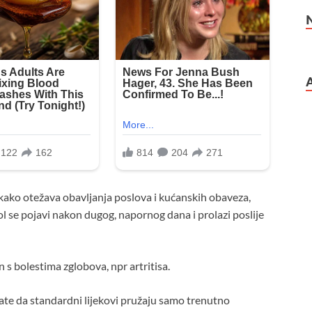
ekako otežava obavljanja poslova i kućanskih obaveza,
l se pojavi nakon dugog, napornog dana i prolazi poslije
n s bolestima zglobova, npr artritisa.
ate da standardni lijekovi pružaju samo trenutno