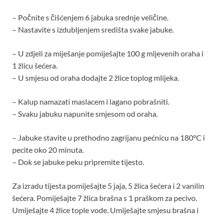
– Počnite s čišćenjem 6 jabuka srednje veličine.
– Nastavite s izdubljenjem središta svake jabuke.
– U zdjeli za miješanje pomiješajte 100 g mljevenih oraha i
1 žlicu šećera.
– U smjesu od oraha dodajte 2 žlice toplog mlijeka.
– Kalup namazati maslacem i lagano pobrašniti.
– Svaku jabuku napunite smjesom od oraha.
– Jabuke stavite u prethodno zagrijanu pećnicu na 180°C i
pecite oko 20 minuta.
– Dok se jabuke peku pripremite tijesto.
Za izradu tijesta pomiješajte 5 jaja, 5 žlica šećera i 2 vanilin
šećera. Pomiješajte 7 žlica brašna s 1 praškom za pecivo.
Umiješajte 4 žlice tople vode. Umiješajte smjesu brašna i