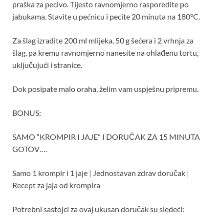
praška za pecivo. Tijesto ravnomjerno rasporedite po
jabukama. Stavite u pećnicu i pecite 20 minuta na 180°C.
Za šlag izradite 200 ml mlijeka, 50 g šećera i 2 vrhnja za
šlag, pa kremu ravnomjerno nanesite na ohlađenu tortu,
uključujući i stranice.
Dok posipate malo oraha, želim vam uspješnu pripremu.
BONUS:
SAMO “KROMPIR I JAJE” I DORUČAK ZA 15 MINUTA
GOTOV….
Samo 1 krompir i 1 jaje | Jednostavan zdrav doručak |
Recept za jaja od krompira
Potrebni sastojci za ovaj ukusan doručak su sledeći: