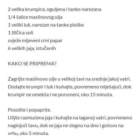
2 velika krumpira, oguljena i tanko narezana
1/4 šalice maslinovog ulja
1 veliki luk, narezan na tanke ploške
1 žličica soli
svježe mljeveni crni papar
6 velikih jaja, istučenih
KAKO SE PRIPREMA?
Zagrijte maslinovo ulje u velikoj tavi na srednje jakoj vatri.
Dodajte krumpir i luk i kuhajte, povremeno miješajući, dok
krumpir ne omekša i ne porumeni, oko 15 minuta.
Posolite i popaprite.
Ulijte razmućena jaja i kuhajte na laganoj vatri, povremeno
naginjući tavu, dok se jaja ne slegnu na dno i gotovo na
vrhu, oko 5 minuta.