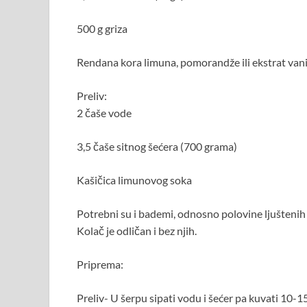
500 g griza
Rendana kora limuna, pomorandže ili ekstrat van
Preliv:
2 čaše vode
3,5 čaše sitnog šećera (700 grama)
Kašičica limunovog soka
Potrebni su i bademi, odnosno polovine ljuštenih b
Kolač je odličan i bez njih.
Priprema:
Preliv- U šerpu sipati vodu i šećer pa kuvati 10