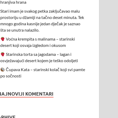
hranjiva hrana
Stari imam je svakog petka zaključavao malu
prostoriju u džamiji na tačno deset minuta. Tek
mnogo godina kasnije jedan dječak je saznao
šta se unutra nalazilo.
Voćna krempita s malinama – starinski
desert koji osvaja izgledom i okusom
Starinska torta sa jagodama – lagan i
osvježavajući desert kojem je teško odoljeti
Čupava Kata – starinski kolač koji svi pamte
po sočnosti
NAJNOVIJI KOMENTARI
ARHIVE