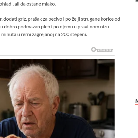
 ohladi, ali da ostane mlako.
, dodati griz, prašak za pecivo i po želji strugane korice od
i u dobro podmazan pleh i po njemu u pravilnom nizu
 minuta u rerni zagrejanoj na 200 stepeni.