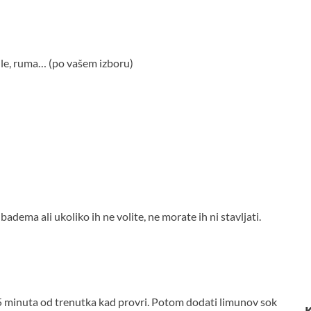
ile, ruma… (po vašem izboru)
adema ali ukoliko ih ne volite, ne morate ih ni stavljati.
-15 minuta od trenutka kad provri. Potom dodati limunov sok