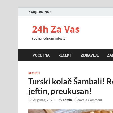
7 Augusta, 2026
24h Za Vas
sve na jednom mjestu
POČETNA
RECEPTI
ZDRAVLJE
ZA
RECEPTI
Turski kolač Šambali! Re
jeftin, preukusan!
23 Augusta, 2023
-
by
admin
-
Leave a Comment