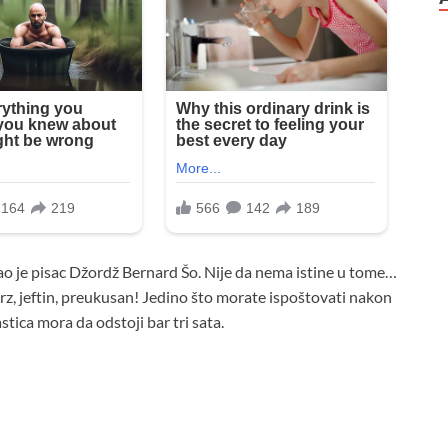
ao je pisac Džordž Bernard Šo. Nije da nema istine u tome…
Brz, jeftin, preukusan! Jedino što morate ispoštovati nakon
tica mora da odstoji bar tri sata.