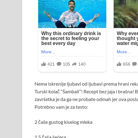
Nema iskrenije ljubavi od ljubavi prema hrani rek
Turski kolač “Šambali”! Recept bez jaja i brašna! 
završetka je da ga ne probate odmah jer ova poslas
Potrebno vam je za testo:
2 čaše gustog kiselog mleka
1,5 čaša šećera