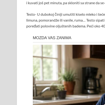
i kuvati još pet minuta, pa skloniti sa strane da se
Testo- U dubokoj činiji umutiti kiselo mleko i šećer
limuna, pomorandže ili vanile, ruma… Testo sipat
poređati polovine oljuštenih badema. Peći oko 40