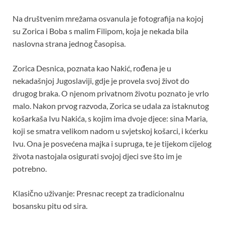
Na društvenim mrežama osvanula je fotografija na kojoj
su Zorica i Boba s malim Filipom, koja je nekada bila
naslovna strana jednog časopisa.
Zorica Desnica, poznata kao Nakić, rođena je u
nekadašnjoj Jugoslaviji, gdje je provela svoj život do
drugog braka. O njenom privatnom životu poznato je vrlo
malo. Nakon prvog razvoda, Zorica se udala za istaknutog
košarkaša Ivu Nakića, s kojim ima dvoje djece: sina Maria,
koji se smatra velikom nadom u svjetskoj košarci, i kćerku
Ivu. Ona je posvećena majka i supruga, te je tijekom cijelog
života nastojala osigurati svojoj djeci sve što im je
potrebno.
Klasično uživanje: Presnac recept za tradicionalnu
bosansku pitu od sira.