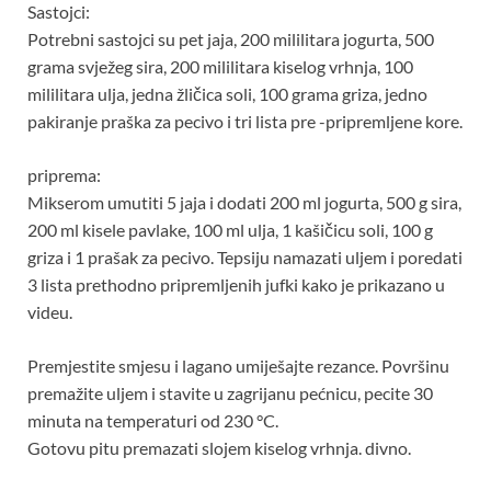
Sastojci:
Potrebni sastojci su pet jaja, 200 mililitara jogurta, 500
grama svježeg sira, 200 mililitara kiselog vrhnja, 100
mililitara ulja, jedna žličica soli, 100 grama griza, jedno
pakiranje praška za pecivo i tri lista pre -pripremljene kore.
priprema:
Mikserom umutiti 5 jaja i dodati 200 ml jogurta, 500 g sira,
200 ml kisele pavlake, 100 ml ulja, 1 kašičicu soli, 100 g
griza i 1 prašak za pecivo. Tepsiju namazati uljem i poredati
3 lista prethodno pripremljenih jufki kako je prikazano u
videu.
Premjestite smjesu i lagano umiješajte rezance. Površinu
premažite uljem i stavite u zagrijanu pećnicu, pecite 30
minuta na temperaturi od 230 °C.
Gotovu pitu premazati slojem kiselog vrhnja. divno.