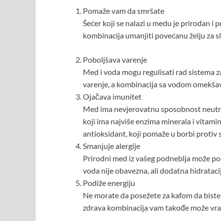
Pomaže vam da smršate
Šećer koji se nalazi u medu je prirodan i p
kombinacija umanjiti povećanu želju za sl
Poboljšava varenje
Med i voda mogu regulisati rad sistema z
varenje, a kombinacija sa vodom omekšav
Ojačava imunitet
Med ima nevjerovatnu sposobnost neutral
koji ima najviše enzima minerala i vitamin
antioksidant, koji pomaže u borbi protiv 
Smanjuje alergije
Prirodni med iz vašeg podneblja može po
voda nije obavezna, ali dodatna hidrataci
Podiže energiju
Ne morate da posežete za kafom da biste 
zdrava kombinacija vam takođe može vratit