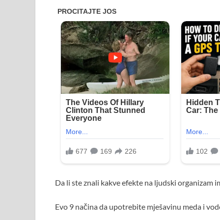
Da li ste znali kakve efekte na ljudski organizam
Evo 9 načina da upotrebite mješavinu meda i vode z