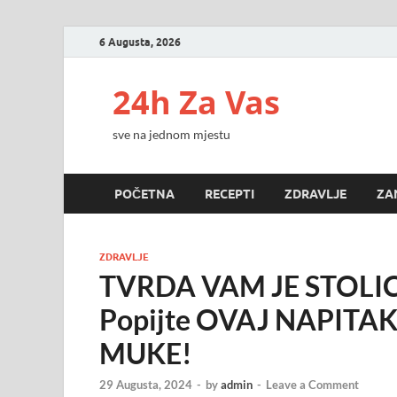
6 Augusta, 2026
24h Za Vas
sve na jednom mjestu
POČETNA
RECEPTI
ZDRAVLJE
ZA
ZDRAVLJE
TVRDA VAM JE STOLIC
Popijte OVAJ NAPITAK, 
MUKE!
29 Augusta, 2024
-
by
admin
-
Leave a Comment