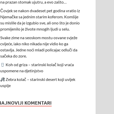
na prazan stomak ujutru, a evo zašto…
Čovjek se nakon dvadeset pet godina vratio iz
Njemačke sa jednim starim koferom. Komšije
su mislile da je izgubio sve, ali ono što je donio
promijenilo je živote mnogih ljudi u selu.
Svake zime na seoskom mostu osvane svježe
cvijeće, iako niko nikada nije vidio ko ga
ostavlja. Jedne noći mladi policajac odluči da
sačeka do zore.
Koh od griza – starinski kolač koji vraća
uspomene na djetinjstvo
Zebra kolač – starinski desert koji uvijek
uspije
NAJNOVIJI KOMENTARI