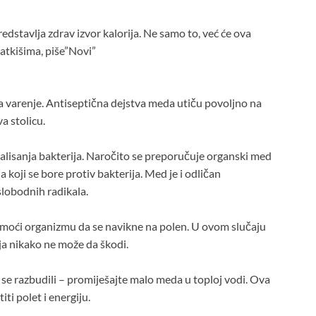
redstavlja zdrav izvor kalorija. Ne samo to, već će ova
atkišima, piše”Novi”
a varenje. Antiseptična dejstva meda utiču povoljno na
a stolicu.
isanja bakterija. Naročito se preporučuje organski med
a koji se bore protiv bakterija. Med je i odličan
slobodnih radikala.
moći organizmu da se navikne na polen. U ovom slučaju
ja nikako ne može da škodi.
se razbudili – promiješajte malo meda u toploj vodi. Ova
i polet i energiju.