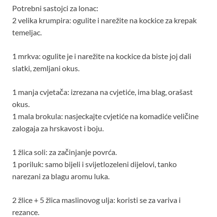
Potrebni sastojci za lonac:
2 velika krumpira: ogulite i narežite na kockice za krepak
temeljac.
1 mrkva: ogulite je i narežite na kockice da biste joj dali
slatki, zemljani okus.
1 manja cvjetača: izrezana na cvjetiće, ima blag, orašast
okus.
1 mala brokula: nasjeckajte cvjetiće na komadiće veličine
zalogaja za hrskavost i boju.
1 žlica soli: za začinjanje povrća.
1 poriluk: samo bijeli i svijetlozeleni dijelovi, tanko
narezani za blagu aromu luka.
2 žlice + 5 žlica maslinovog ulja: koristi se za variva i
rezance.