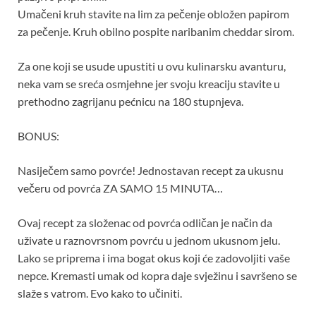
Umačeni kruh stavite na lim za pečenje obložen papirom
za pečenje. Kruh obilno pospite naribanim cheddar sirom.
Za one koji se usude upustiti u ovu kulinarsku avanturu,
neka vam se sreća osmjehne jer svoju kreaciju stavite u
prethodno zagrijanu pećnicu na 180 stupnjeva.
BONUS:
Nasiječem samo povrće! Jednostavan recept za ukusnu
večeru od povrća ZA SAMO 15 MINUTA…
Ovaj recept za složenac od povrća odličan je način da
uživate u raznovrsnom povrću u jednom ukusnom jelu.
Lako se priprema i ima bogat okus koji će zadovoljiti vaše
nepce. Kremasti umak od kopra daje svježinu i savršeno se
slaže s vatrom. Evo kako to učiniti.