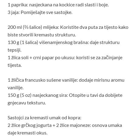
1 paprika: nasjeckana na kockice radi slasti i boje.
3 jaja: Pomiješajte sve sastojke.
200 ml (⅔ šalice) mlijeka: Koristite dva puta za tijesto kako
biste stvorili kremastu strukturu.
130 g (1 šalica) višenamjenskog brašna: daje strukturu
tepsiji.
1 žlica soli + crni papar po ukusu: koristi se za začinjanje
tijesta.
1 žličica francusko sušene vanilije: dodaje mirisnu aromu
vanilije.
150 g (5 oz) nasjeckanog sira: Otopite u tavi da dobijete
gnjecavu teksturu.
Sastojci za kremasti umak od kopra:
2 žlice grčkog jogurta + 2 žlice majoneze: osnova umaka
daje kremasti okus.