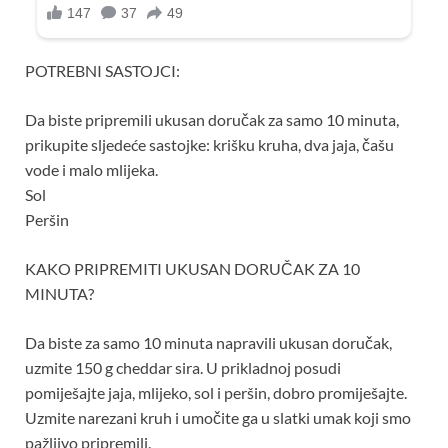
POTREBNI SASTOJCI:
Da biste pripremili ukusan doručak za samo 10 minuta,
prikupite sljedeće sastojke: krišku kruha, dva jaja, čašu
vode i malo mlijeka.
Sol
Peršin
KAKO PRIPREMITI UKUSAN DORUČAK ZA 10
MINUTA?
Da biste za samo 10 minuta napravili ukusan doručak,
uzmite 150 g cheddar sira. U prikladnoj posudi
pomiješajte jaja, mlijeko, sol i peršin, dobro promiješajte.
Uzmite narezani kruh i umočite ga u slatki umak koji smo
pažljivo pripremili.