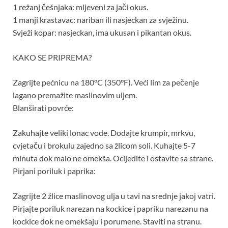
1 režanj češnjaka: mljeveni za jači okus.
1 manji krastavac: nariban ili nasjeckan za svježinu.
Svježi kopar: nasjeckan, ima ukusan i pikantan okus.
KAKO SE PRIPREMA?
Zagrijte pećnicu na 180°C (350°F). Veći lim za pečenje
lagano premažite maslinovim uljem.
Blanširati povrće:
Zakuhajte veliki lonac vode. Dodajte krumpir, mrkvu,
cvjetaču i brokulu zajedno sa žlicom soli. Kuhajte 5-7
minuta dok malo ne omekša. Ocijedite i ostavite sa strane.
Pirjani poriluk i paprika:
Zagrijte 2 žlice maslinovog ulja u tavi na srednje jakoj vatri.
Pirjajte poriluk narezan na kockice i papriku narezanu na
kockice dok ne omekšaju i porumene. Staviti na stranu.