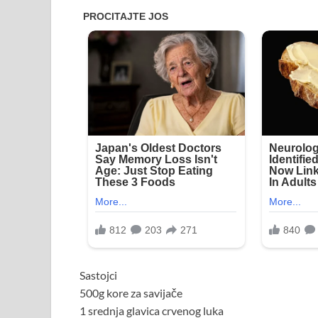
Sastojci
500g kore za savijače
1 srednja glavica crvenog luka