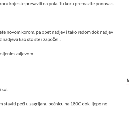
 koru koje ste presavili na pola. Tu koru premazite ponova s
ijete novom korom, pa opet nadjev i tako redom dok nadjev
 nadjeva kao što ste i započeli.
remljenim zaljevom.
 sol.
m staviti peći u zagrijanu pećnicu na 180C dok lijepo ne