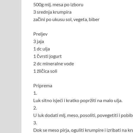
500g mlj. mesa po izboru
3 srednja krumpira
začini po ukusu sol, vegeta, biber
Preljev
3 jaja
1 dc ulja
1 čvrsti jogurt
2 dc mineralne vode
1 žličica soli
Priprema
1.
Luk sitno isjeći i kratko popržiti na malo ulja.
2.
U luk dodati mlj. meso, posoliti, povegetiti i pobib
3.
Dok se meso pirja, oguliti krumpire i izribati na kr