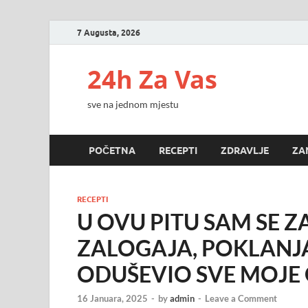
7 Augusta, 2026
24h Za Vas
sve na jednom mjestu
POČETNA
RECEPTI
ZDRAVLJE
ZA
RECEPTI
U OVU PITU SAM SE 
ZALOGAJA, POKLANJA
ODUŠEVIO SVE MOJE
16 Januara, 2025
-
by
admin
-
Leave a Comment