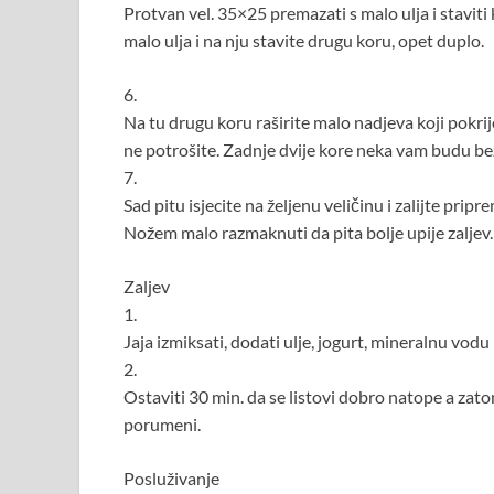
Protvan vel. 35×25 premazati s malo ulja i staviti
malo ulja i na nju stavite drugu koru, opet duplo.
6.
Na tu drugu koru raširite malo nadjeva koji pokr
ne potrošite. Zadnje dvije kore neka vam budu bez
7.
Sad pitu isjecite na željenu veličinu i zalijte prip
Nožem malo razmaknuti da pita bolje upije zaljev.
Zaljev
1.
Jaja izmiksati, dodati ulje, jogurt, mineralnu vodu i
2.
Ostaviti 30 min. da se listovi dobro natope a zato
porumeni.
Posluživanje