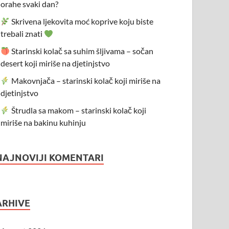
orahe svaki dan?
Skrivena ljekovita moć koprive koju biste
trebali znati
Starinski kolač sa suhim šljivama – sočan
desert koji miriše na djetinjstvo
Makovnjača – starinski kolač koji miriše na
djetinjstvo
Štrudla sa makom – starinski kolač koji
miriše na bakinu kuhinju
NAJNOVIJI KOMENTARI
ARHIVE