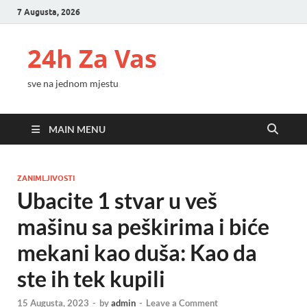
7 Augusta, 2026
24h Za Vas
sve na jednom mjestu
MAIN MENU
ZANIMLJIVOSTI
Ubacite 1 stvar u veš
mašinu sa peškirima i biće
mekani kao duša: Kao da
ste ih tek kupili
15 Augusta, 2023
-
by
admin
-
Leave a Comment