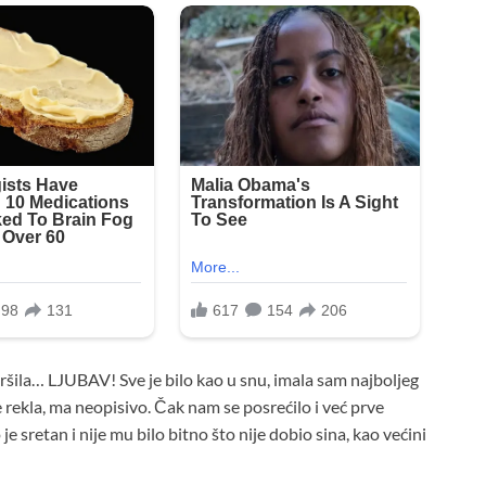
vršila… LJUBAV! Sve je bilo kao u snu, imala sam najboljeg
e rekla, ma neopisivo. Čak nam se posrećilo i već prve
e sretan i nije mu bilo bitno što nije dobio sina, kao većini