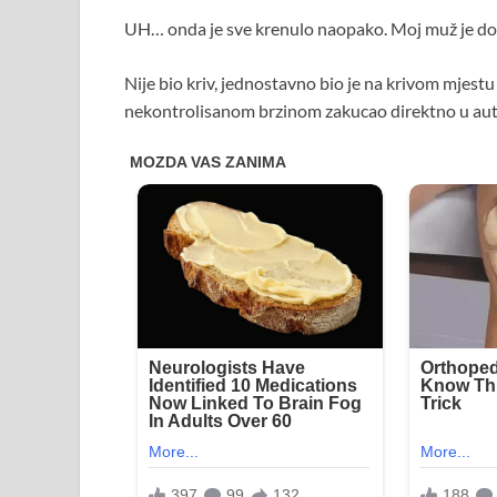
UH… onda je sve krenulo naopako. Moj muž je dož
Nije bio kriv, jednostavno bio je na krivom mjestu
nekontrolisanom brzinom zakucao direktno u au