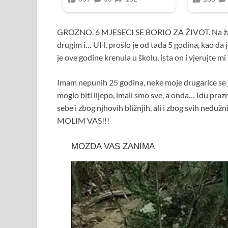
GROZNO. 6 MJESECI SE BORIO ZA ŽIVOT. Na žalost
drugim i… UH, prošlo je od tada 5 godina, kao da je
je ove godine krenula u školu, ista on i vjerujte mi 
Imam nepunih 25 godina, neke moje drugarice se jo
moglo biti lijepo, imali smo sve, a onda… Idu prazni
sebe i zbog njhovih bližnjih, ali i zbog svih nedužn
MOLIM VAS!!!