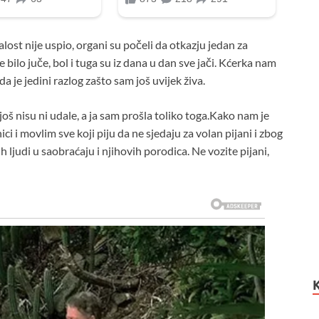
 nije uspio, organi su počeli da otkazju jedan za
 bilo juče, bol i tuga su iz dana u dan sve jači. Kćerka nam
da je jedini razlog zašto sam još uvijek živa.
š nisu ni udale, a ja sam prošla toliko toga.Kako nam je
ci i movlim sve koji piju da ne sjedaju za volan pijani i zbog
ih ljudi u saobraćaju i njihovih porodica. Ne vozite pijani,