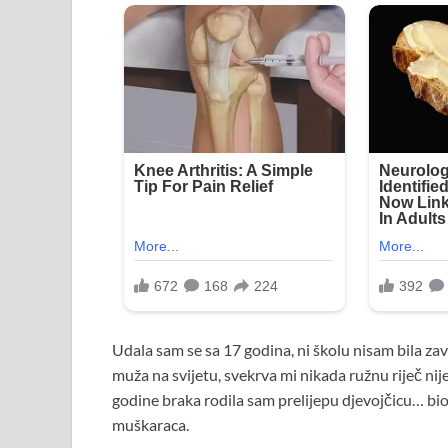
Udala sam se sa 17 godina, ni školu nisam bila za
muža na svijetu, svekrva mi nikada ružnu riječ nij
godine braka rodila sam prelijepu djevojčicu… bio j
muškaraca.