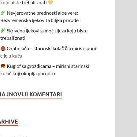
koju biste trebali znati
Nevjerovatne prednosti aloe vere:
Bezvremenska ljekovita biljka prirode
Skrivena ljekovita moć sljeza koju biste
trebali znati
Orahnjača – starinski kolač čiji miris ispuni
cijelu kuću
Kuglof sa grožđicama – mirisni starinski
kolač koji okuplja porodicu
NAJNOVIJI KOMENTARI
ARHIVE