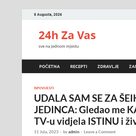
8 Augusta, 2026
24h Za Vas
sve na jednom mjestu
POČETNA
RECEPTI
ZDRAVLJE
ZA
ISPOVIJESTI
UDALA SAM SE ZA ŠEI
JEDINCA: Gledao me K
TV-u vidjela ISTINU i ž
11 Jula, 2023
-
by
admin
-
Leave a Comment