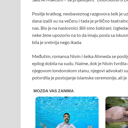
Poslije kratkog, neobaveznog razgovora šeik je u
dana izašli su na večeru i tada je prilično teatraln
nas. Bio je na naslovnici. Bili smo šokirani. Izgleda
neke žene upozorio na to da imaju posla sa iskusn
bila je sretnija nego ikada.
Međutim, romansa Nivin i šeika Ahmeda se poslije
epilog dobila na sudu. Naime, dok je Nivin tvrdila
njegovom londonskom stanu, njegovi advokati su 
potvrdila je postojanje islamske ceremonije, ali 