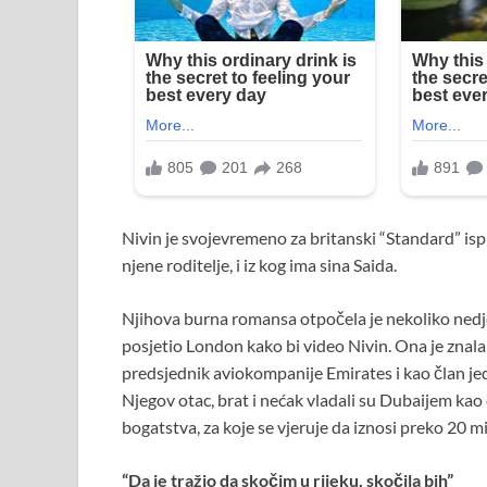
Nivin je svojevremeno za britanski “Standard” isp
njene roditelje, i iz kog ima sina Saida.
Njihova burna romansa otpočela je nekoliko nedj
posjetio London kako bi video Nivin. Ona je znal
predsjednik aviokompanije Emirates i kao član jed
Njegov otac, brat i nećak vladali su Dubaijem kao 
bogatstva, za koje se vjeruje da iznosi preko 20 mil
“Da je tražio da skočim u rijeku, skočila bih”