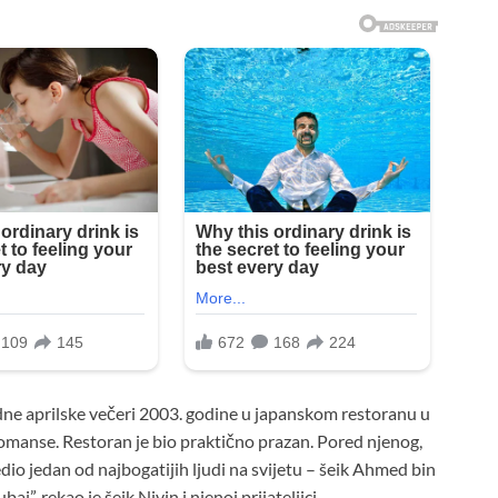
jedne aprilske večeri 2003. godine u japanskom restoranu u
romanse. Restoran je bio praktično prazan. Pored njenog,
edio jedan od najbogatijih ljudi na svijetu – šeik Ahmed bin
”, rekao je šeik Nivin i njenoj prijateljici.