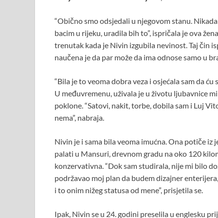
“Obično smo odsjedali u njegovom stanu. Nikada me
bacim u rijeku, uradila bih to”, ispričala je ova že
trenutak kada je Nivin izgubila nevinost. Taj čin i
naučena je da par može da ima odnose samo u br
“Bila je to veoma dobra veza i osjećala sam da ću se
U međuvremenu, uživala je u životu ljubavnice mili
poklone. “Satovi, nakit, torbe, dobila sam i Luj Vi
nema”, nabraja.
Nivin je i sama bila veoma imućna. Ona potiče iz j
palati u Mansuri, drevnom gradu na oko 120 kilom
konzervativna. “Dok sam studirala, nije mi bilo d
podržavao moj plan da budem dizajner enterijera,
i to onim nižeg statusa od mene”, prisjetila se.
Ipak, Nivin se u 24. godini preselila u englesku pri