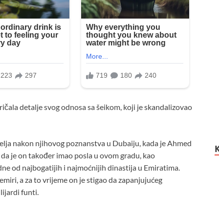
ričala detalje svog odnosa sa šeikom, koji je skandalizovao
elja nakon njihovog poznanstva u Dubaiju, kada je Ahmed
a da je on također imao posla u ovom gradu, kao
ne od najbogatijih i najmoćnijih dinastija u Emiratima.
emiri, a za to vrijeme on je stigao da zapanjujućeg
ijardi funti.