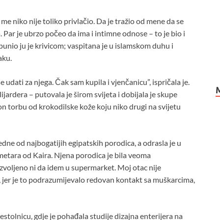
 niko nije toliko privlačio. Da je tražio od mene da se
na. Par je ubrzo počeo da ima i intimne odnose – to je bio i
spunio ju je krivicom; vaspitana je u islamskom duhu i
aku.
 udati za njega. Čak sam kupila i vjenčanicu”, ispričala je.
jardera – putovala je širom svijeta i dobijala je skupe
ton torbu od krokodilske kože koju niko drugi na svijetu
edne od najbogatijih egipatskih porodica, a odrasla je u
etara od Kaira. Njena porodica je bila veoma
ozvoljeno ni da idem u supermarket. Moj otac nije
 jer je to podrazumijevalo redovan kontakt sa muškarcima,
jestolnicu, gdje je pohađala studije dizajna enterijera na