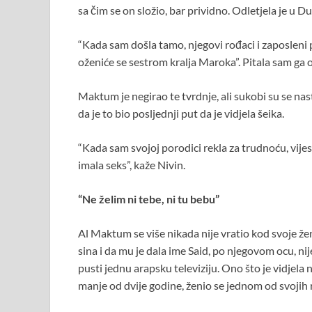
sa čim se on složio, bar prividno. Odletjela je u 
“Kada sam došla tamo, njegovi rođaci i zaposleni 
oženiće se sestrom kralja Maroka”. Pitala sam ga o
Maktum je negirao te tvrdnje, ali sukobi su se nast
da je to bio posljednji put da je vidjela šeika.
“Kada sam svojoj porodici rekla za trudnoću, vijes
imala seks”, kaže Nivin.
“Ne želim ni tebe, ni tu bebu”
Al Maktum se više nikada nije vratio kod svoje žene
sina i da mu je dala ime Said, po njegovom ocu, nij
pusti jednu arapsku televiziju. Ono što je vidjela 
manje od dvije godine, ženio se jednom od svojih 