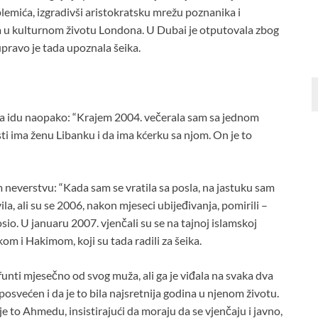
emića, izgradivši aristokratsku mrežu poznanika i
vala u kulturnom životu Londona. U Dubai je otputovala zbog
pravo je tada upoznala šeika.
 da idu naopako: “Krajem 2004. večerala sam sa jednom
ti ima ženu Libanku i da ima kćerku sa njom. On je to
neverstvu: “Kada sam se vratila sa posla, na jastuku sam
ila, ali su se 2006, nakon mjeseci ubijeđivanja, pomirili –
io. U januaru 2007. vjenčali su se na tajnoj islamskoj
m i Hakimom, koji su tada radili za šeika.
 funti mjesečno od svog muža, ali ga je viđala na svaka dva
posvećen i da je to bila najsretnija godina u njenom životu.
je to Ahmedu, insistirajući da moraju da se vjenčaju i javno,