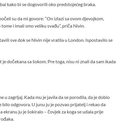
Dubai kako bi se dogovorili oko predstojećeg braka.
počeli su da mi govore: “On izlazi sa ovom djevojkom,
 tome i imali smo veliku svađu”, priča Nivin.
avili sve dok se Nivin nije vratila u London. Ispostavilo se
t je dočekana sa šokom. Pre toga, nisu ni znali da sam ikada
 u zagrljaj. Kada mu je javila da se porodila, da je dobio
e bilo odgovora. U junu ju je pozvao prijatelj i rekao da
na ekranu ju je šokiralo – čovjek za koga se udala prije
rođaka.