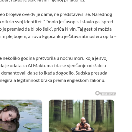
zeo brojeve ove dvije dame, ne predstavivši se. Narednog
o otkrio svoj identitet. “Donio je časopis i stavio ga ispred
o je premlad da bi bio šeik”, priča Nivin. Taj gest bi možda
im plejbojem, ali ovu Egipćanku je čitava atmosfera opila –
 nekoliko godina pretvorila u noćnu moru koja je svoj
 da je udata za Al Maktuma i da se vjenčanje održalo u
demantovali da se to ikada dogodilo. Sudska presuda
je negirala legitimnost braka prema engleskom zakonu.