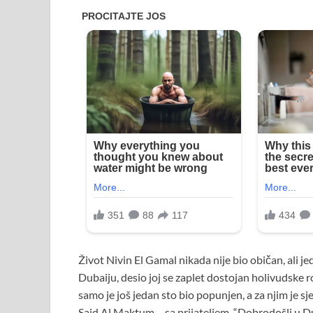
Život Nivin El Gamal nikada nije bio običan, ali 
Dubaiju, desio joj se zaplet dostojan holivudske 
samo je još jedan sto bio popunjen, a za njim je sj
Said Al Maktum – sa prijateljem. “Dobrodošli u Dubai