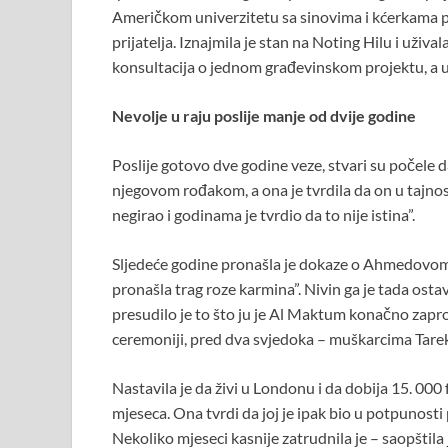
Američkom univerzitetu sa sinovima i kćerkama pl
prijatelja. Iznajmila je stan na Noting Hilu i uži
konsultacija o jednom građevinskom projektu, a u
Nevolje u raju poslije manje od dvije godine
Poslije gotovo dve godine veze, stvari su počele
njegovom rođakom, a ona je tvrdila da on u tajnos
negirao i godinama je tvrdio da to nije istina”.
Sljedeće godine pronašla je dokaze o Ahmedovom 
pronašla trag roze karmina”. Nivin ga je tada ostav
presudilo je to što ju je Al Maktum konačno zapros
ceremoniji, pred dva svjedoka – muškarcima Tareko
Nastavila je da živi u Londonu i da dobija 15. 000
mjeseca. Ona tvrdi da joj je ipak bio u potpunosti 
Nekoliko mjeseci kasnije zatrudnila je – saopštila 