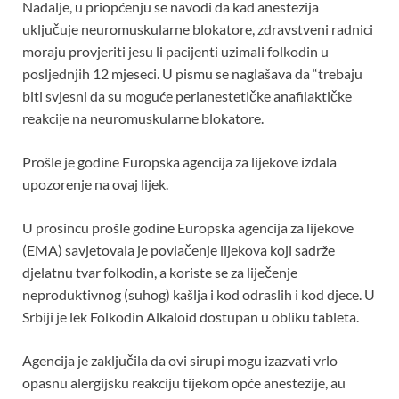
Nadalje, u priopćenju se navodi da kad anestezija
uključuje neuromuskularne blokatore, zdravstveni radnici
moraju provjeriti jesu li pacijenti uzimali folkodin u
posljednjih 12 mjeseci. U pismu se naglašava da “trebaju
biti svjesni da su moguće perianestetičke anafilaktičke
reakcije na neuromuskularne blokatore.
Prošle je godine Europska agencija za lijekove izdala
upozorenje na ovaj lijek.
U prosincu prošle godine Europska agencija za lijekove
(EMA) savjetovala je povlačenje lijekova koji sadrže
djelatnu tvar folkodin, a koriste se za liječenje
neproduktivnog (suhog) kašlja i kod odraslih i kod djece. U
Srbiji je lek Folkodin Alkaloid dostupan u obliku tableta.
Agencija je zaključila da ovi sirupi mogu izazvati vrlo
opasnu alergijsku reakciju tijekom opće anestezije, au