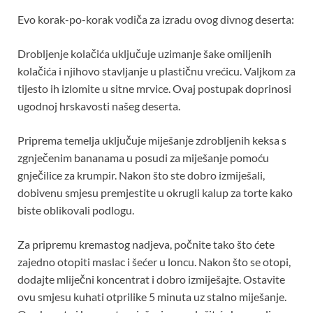
Evo korak-po-korak vodiča za izradu ovog divnog deserta:
Drobljenje kolačića uključuje uzimanje šake omiljenih
kolačića i njihovo stavljanje u plastičnu vrećicu. Valjkom za
tijesto ih izlomite u sitne mrvice. Ovaj postupak doprinosi
ugodnoj hrskavosti našeg deserta.
Priprema temelja uključuje miješanje zdrobljenih keksa s
zgnječenim bananama u posudi za miješanje pomoću
gnječilice za krumpir. Nakon što ste dobro izmiješali,
dobivenu smjesu premjestite u okrugli kalup za torte kako
biste oblikovali podlogu.
Za pripremu kremastog nadjeva, počnite tako što ćete
zajedno otopiti maslac i šećer u loncu. Nakon što se otopi,
dodajte mliječni koncentrat i dobro izmiješajte. Ostavite
ovu smjesu kuhati otprilike 5 minuta uz stalno miješanje.