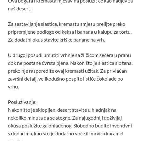
Ova bogata i kremasta mješavina poslužit će kao nadjev za
naš desert.
Za sastavljanje slastice, kremastu smjesu prelijte preko
pripremljene podloge od keksa i banana u kalupu za tortu.
Za dodatni okus stavite kriške banane na vrh.
U drugoj posudi umutiti vrhnje sa žličicom šećera u prahu
dok ne postane čvrsta pjena. Nakon što je slastica složena,
preko nje rasporedite ovaj kremasti užitak. Za privlačan
završni detalj, velikodušno pospite listiće čokolade po
vrhu.
Posluživanje:
Nakon što je sklopljen, desert stavite u hladnjak na
nekoliko minuta da se stegne. Za najugodniji doživljaj
okusa poslužite ga ohlađenog. Slobodno budite inventivni
s dodacima, kao što je dodatno voće ili mrvica karamel