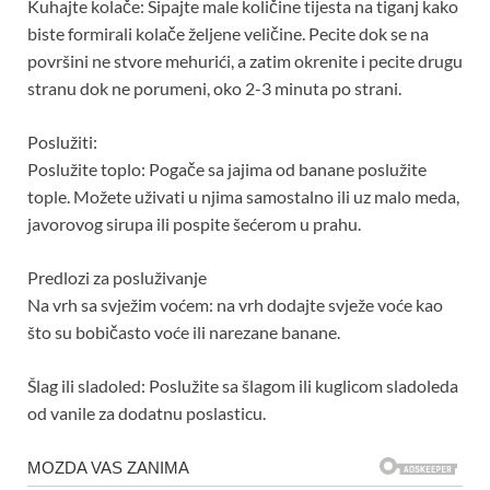
Kuhajte kolače: Sipajte male količine tijesta na tiganj kako
biste formirali kolače željene veličine. Pecite dok se na
površini ne stvore mehurići, a zatim okrenite i pecite drugu
stranu dok ne porumeni, oko 2-3 minuta po strani.
Poslužiti:
Poslužite toplo: Pogače sa jajima od banane poslužite
tople. Možete uživati ​​u njima samostalno ili uz malo meda,
javorovog sirupa ili pospite šećerom u prahu.
Predlozi za posluživanje
Na vrh sa svježim voćem: na vrh dodajte svježe voće kao
što su bobičasto voće ili narezane banane.
Šlag ili sladoled: Poslužite sa šlagom ili kuglicom sladoleda
od vanile za dodatnu poslasticu.