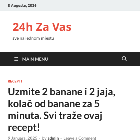
8 Augusta, 2026
24h Za Vas
sve na jednom mjestu
MAIN MENU
RECEPTI
Uzmite 2 banane i 2 jaja,
kolač od banane za 5
minuta. Svi traže ovaj
recept!
9 Januara, 2025
-
by
admin
-
Leave a Comment