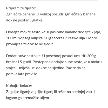
Pripremite tijesto:
Zgnječite banane: U velikoj posudi izgnječite 2 banane
dok ne postanu glatke.
Dodajte mokre sastojke: u pasirane banane dodajte 2 jaja,
200 ml svježeg mlijeka, 50 g šećera i 2 kašike ulja. Dobro
promiješajte dok se ne sjedini.
Dodati suve sastojke: U posebnoj posudi umutiti 200 g
brašna i 5 g soli. Postepeno dodajte suhe sastojke u mokru
smjesu, miješajući dok se ne sjedine. Pazite da ne
pomiješate previše.
Kuhajte kolače:
Zagrijte tiganj: zagrijte tiganj ili rešet na srednjoj vatri i
lagano ga premažite uljem.