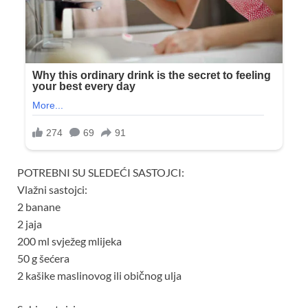
POTREBNI SU SLEDEĆI SASTOJCI:
Vlažni sastojci:
2 banane
2 jaja
200 ml svježeg mlijeka
50 g šećera
2 kašike maslinovog ili običnog ulja